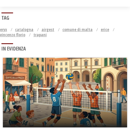
TAG
eryx
catalogna
airgest
comune di malta
erice
vincenzo florio
trapani
IN EVIDENZA