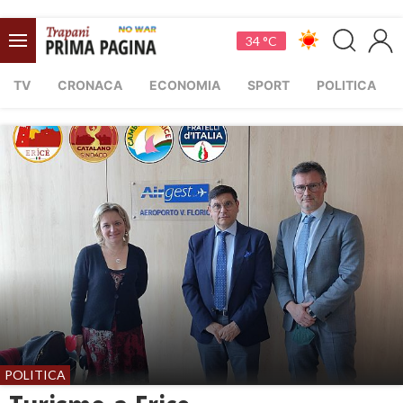
34 °C
TV
CRONACA
ECONOMIA
SPORT
POLITICA
POLITICA