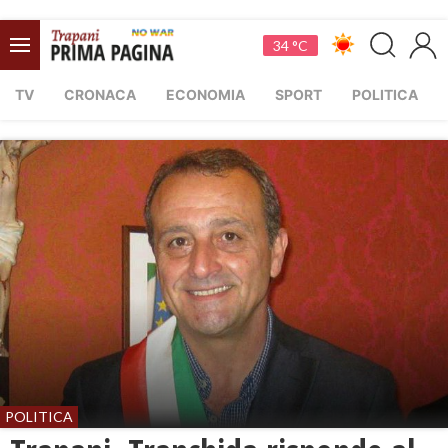
34 °C
TV
CRONACA
ECONOMIA
SPORT
POLITICA
POLITICA