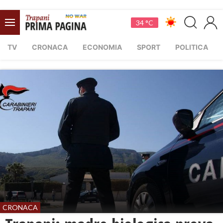
34 °C
TV
CRONACA
ECONOMIA
SPORT
POLITICA
CRONACA