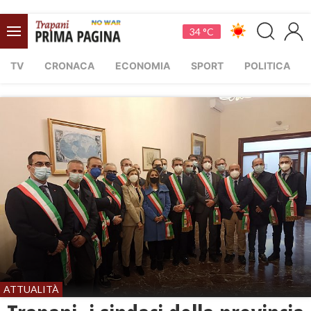
34 °C
TV
CRONACA
ECONOMIA
SPORT
POLITICA
ATTUALITÀ