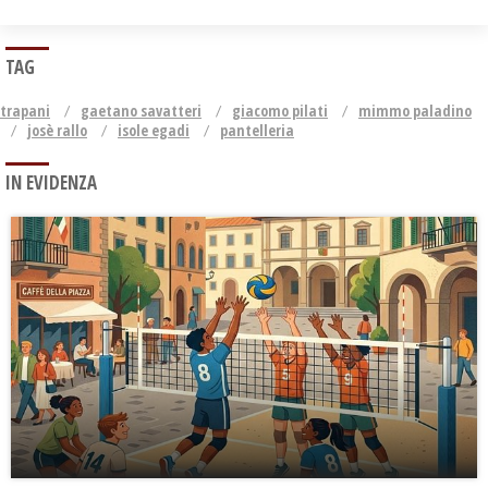
TAG
trapani
gaetano savatteri
giacomo pilati
mimmo paladino
josè rallo
isole egadi
pantelleria
IN EVIDENZA