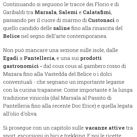
Continuando si seguono le tracce dei Florio e di
Garibaldi tra
Marsala
,
Salemi
e
Calatafimi
,
passando per il cuore di marmo di
Custonaci
o
quello candido delle
saline
fino alla rinascita del
Belice
nel segno dell'arte contemporanea.
Non può mancare una sezione sulle isole, dalle
Egadi
a
Pantelleria
, e una sui
prodotti
gastronomici -
dal cous cous al gambero rosso di
Mazara fino alla Vastedda del Belice o i dolci
conventuali - che segnano un importante legame
con la cucina trapanese. Come importante è la lunga
tradizione vinicola (dal Marsala al Passito di
Pantelleria fino alla recente Doc Erice) e quella legata
all'olio d'oliva.
Si prosegue con un capitolo sulle
vacanze attive
tra
sport, escursioni in bici e trekking. E poi le ricette