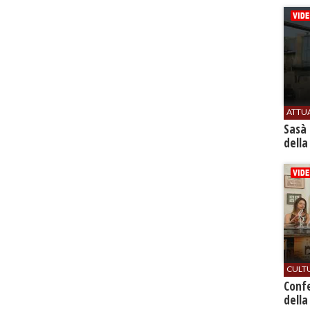
ATTU
Sasà 
della
CULT
Conf
della