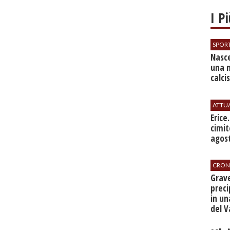
I P
SPOR
Nasce
una 
calci
ATTU
​Erice
cimit
agos
CRON
​Grav
preci
in un
del V