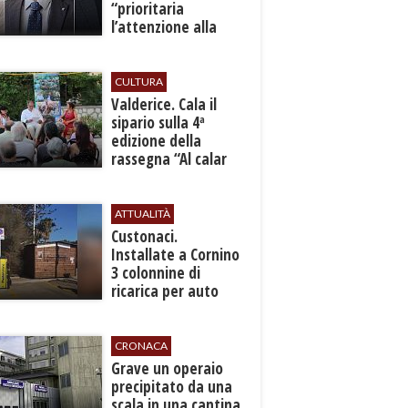
“prioritaria
l’attenzione alla
sicurezza”
CULTURA
Valderice. Cala il
sipario sulla 4ª
edizione della
rassegna “Al calar
del sole - Libri ed
autori”
ATTUALITÀ
Custonaci.
Installate a Cornino
3 colonnine di
ricarica per auto
elettriche
CRONACA
​Grave un operaio
precipitato da una
scala in una cantina