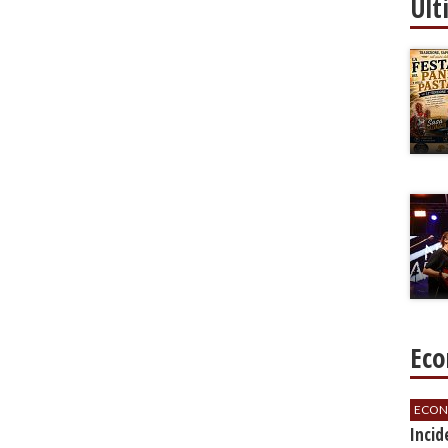
Ult
Eco
ECON
​Inci