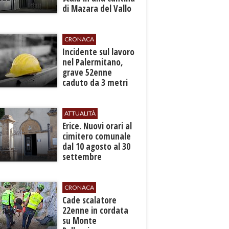
di Mazara del Vallo
CRONACA
​Incidente sul lavoro
nel Palermitano,
grave 52enne
caduto da 3 metri
in un cantiere
ATTUALITÀ
​Erice. Nuovi orari al
cimitero comunale
dal 10 agosto al 30
settembre
CRONACA
​Cade scalatore
22enne in cordata
su Monte