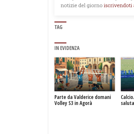
notizie del giorno
iscrivendoti
TAG
IN EVIDENZA
Parte da Valderice domani
Calcio
Volley S3 in Agorà
saluta