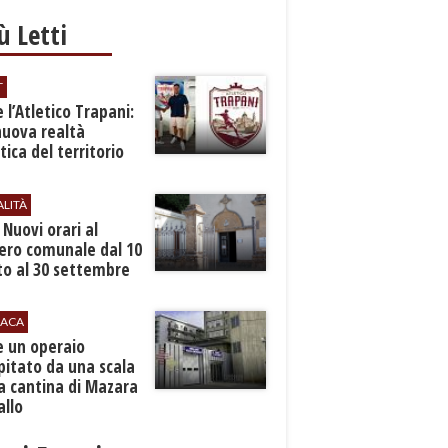
iù Letti
T
 l’Atletico Trapani:
nuova realtà
stica del territorio
ALITÀ
. Nuovi orari al
ero comunale dal 10
to al 30 settembre
ACA
e un operaio
pitato da una scala
a cantina di Mazara
allo