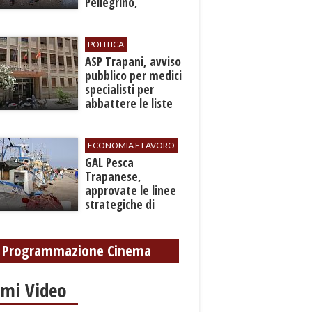
Pellegrino,
recuperato con
grave ferita a una
gamba
POLITICA
ASP Trapani, avviso
pubblico per medici
specialisti per
abbattere le liste
d'attesa
ECONOMIA E LAVORO
GAL Pesca
Trapanese,
approvate le linee
strategiche di
sviluppo: Stati
Generali il 24
settembre
Programmazione Cinema
imi Video