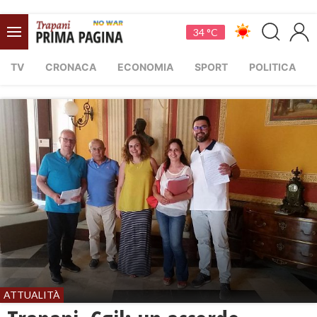
34 °C
TV
CRONACA
ECONOMIA
SPORT
POLITICA
ATTUALITÀ