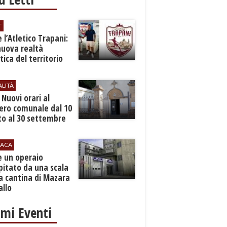
T
 l’Atletico Trapani:
nuova realtà
stica del territorio
ALITÀ
. Nuovi orari al
ero comunale dal 10
to al 30 settembre
ACA
e un operaio
pitato da una scala
a cantina di Mazara
allo
imi Eventi