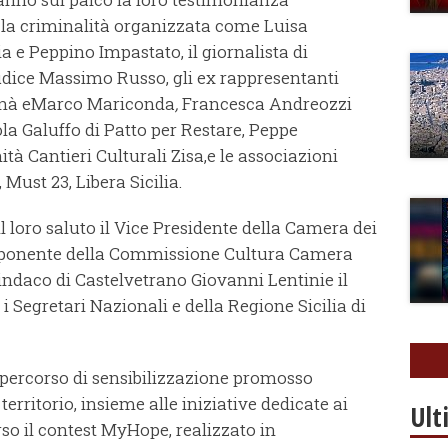
 la criminalità organizzata come Luisa
 e Peppino Impastato, il giornalista di
iudice Massimo Russo, gli ex rappresentanti
manà eMarco Mariconda
,
Francesca Andreozzi
a Galuffo di Patto per Restare, Peppe
tà Cantieri Culturali Zisa,e le associazioni
Must 23, Libera Sicilia.
 loro saluto il Vice Presidente della Camera dei
ponente della Commissione Cultura Camera
Sindaco di Castelvetrano Giovanni Lentinie il
 Segretari Nazionali e della Regione Sicilia di
 percorso di sensibilizzazione promosso
territorio, insieme alle iniziative dedicate ai
Ult
rso il contest MyHope, realizzato in