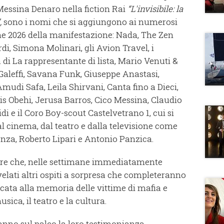
Messina Denaro nella fiction Rai
“L'invisibile: la
,
sono i nomi che si aggiungono ai numerosi
ione 2026 della manifestazione: Nada, The Zen
, Simona Molinari, gli Avion Travel, i
i La rappresentante di lista, Mario Venuti &
Galeffi, Savana Funk, Giuseppe Anastasi,
i Safa, Leila Shirvani, Canta fino a Dieci,
is Obehi, Jerusa Barros, Cico Messina, Claudio
di e il Coro Boy-scout Castelvetrano 1, cui si
l cinema, dal teatro e dalla televisione come
enza, Roberto Lipari e Antonio Panzica.
ltre che, nelle settimane immediatamente
velati altri ospiti a sorpresa che completeranno
cata alla memoria delle vittime di mafia e
sica, il teatro e la cultura.
anno sul palco la loro testimonianza