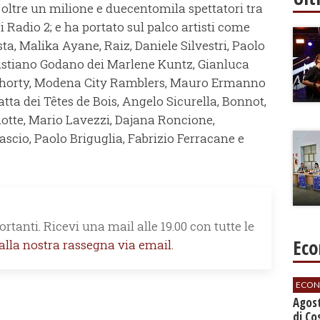
a oltre un milione e duecentomila spettatori tra
i Radio 2; e ha portato sul palco artisti come
ta, Malika Ayane, Raiz, Daniele Silvestri, Paolo
ristiano Godano dei Marlene Kuntz, Gianluca
e Shorty, Modena City Ramblers, Mauro Ermanno
tta dei Têtes de Bois, Angelo Sicurella, Bonnot,
otte, Mario Lavezzi, Dajana Roncione,
ascio, Paolo Briguglia, Fabrizio Ferracane e
rtanti. Ricevi una mail alle 19.00 con tutte le
Eco
 alla nostra rassegna via email.
ECON
Agos
di Co