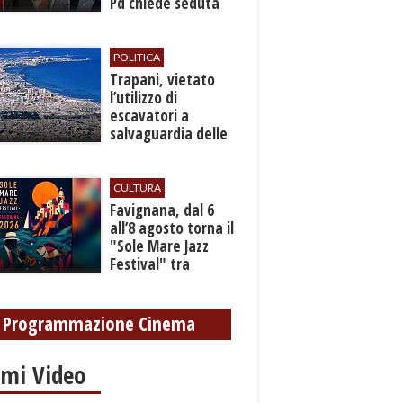
Pd chiede seduta
anticipata per il
bilancio
POLITICA
​Trapani, vietato
l’utilizzo di
escavatori a
salvaguardia delle
reti idrica e
fognaria
CULTURA
Favignana, dal 6
all’8 agosto torna il
"Sole Mare Jazz
Festival" tra
musica, arte e
cultura
Programmazione Cinema
imi Video