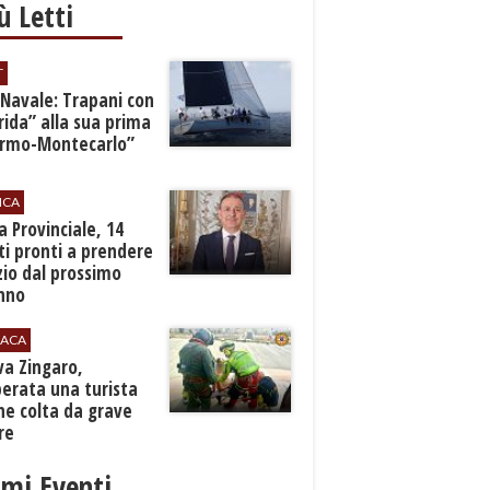
iù Letti
T
 Navale: Trapani con
ida” alla sua prima
ermo-Montecarlo”
ICA
zia Provinciale, 14
i pronti a prendere
zio dal prossimo
nno
ACA
rva Zingaro,
erata una turista
ne colta da grave
re
imi Eventi