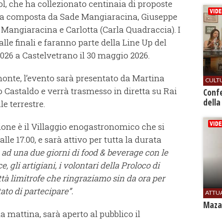
l, che ha collezionato centinaia di proposte
ria composta da Sade Mangiaracina, Giuseppe
 Mangiaracina e Carlotta (Carla Quadraccia). I
alle finali e faranno parte della Line Up del
6 a Castelvetrano il 30 maggio 2026.
monte, l’evento sarà presentato da Martina
CULT
 Castaldo e verrà trasmesso in diretta su Rai
Conf
della
le terrestre.
ione è il Villaggio enogastronomico che si
lle 17.00, e sarà attivo per tutta la durata
 ad una due giorni di food & beverage con le
, gli artigiani, i volontari della Proloco di
ttà limitrofe che ringraziamo sin da ora per
to di partecipare”.
ATTU
Mazar
lla mattina, sarà aperto al pubblico il