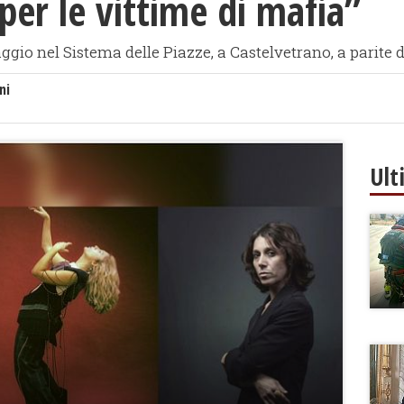
per le vittime di mafia”
gio nel Sistema delle Piazze, a Castelvetrano, a parite d
ni
Ult