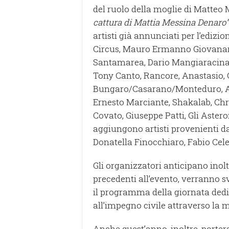
del ruolo della moglie di Matteo 
cattura di Mattia Messina Denaro”
artisti già annunciati per l’ediz
Circus, Mauro Ermanno Giovanardi
Santamarea, Dario Mangiaracina d
Tony Canto, Rancore, Anastasio, 
Bungaro/Casarano/Monteduro, Amud
Ernesto Marciante, Shakalab, Chr
Covato, Giuseppe Patti, Gli Asteroi
aggiungono artisti provenienti da
Donatella Finocchiaro, Fabio Cel
Gli organizzatori anticipano ino
precedenti all’evento, verranno s
il programma della giornata dedi
all’impegno civile attraverso la mu
Anche quest’anno, inoltre, porter