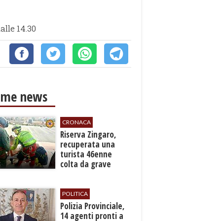
alle 14.30
ime news
CRONACA
​Riserva Zingaro,
recuperata una
turista 46enne
colta da grave
malore
POLITICA
​Polizia Provinciale,
14 agenti pronti a