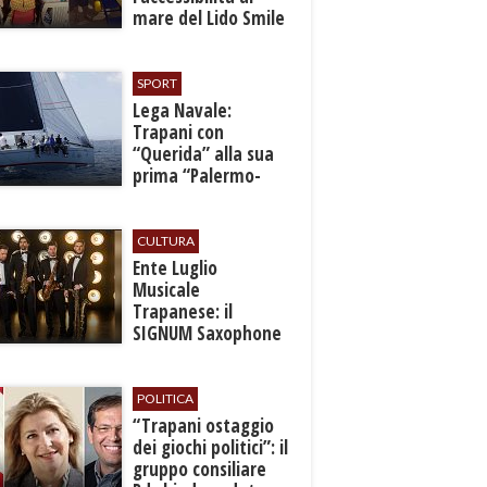
mare del Lido Smile
SPORT
​Lega Navale:
Trapani con
“Querida” alla sua
prima “Palermo-
Montecarlo”
CULTURA
Ente Luglio
Musicale
Trapanese: il
SIGNUM Saxophone
Quartet in concerto
con l’“American
Dream”
POLITICA
​“Trapani ostaggio
dei giochi politici”: il
gruppo consiliare