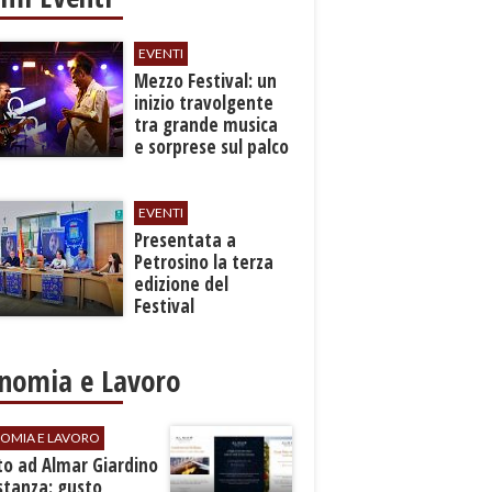
EVENTI
Mezzo Festival: un
inizio travolgente
tra grande musica
e sorprese sul palco
EVENTI
Presentata a
Petrosino la terza
edizione del
Festival
Internazione della
Canzone Italiana
"Voci dal
nomia e Lavoro
Mediterraneo"
OMIA E LAVORO
to ad Almar Giardino
stanza: gusto,