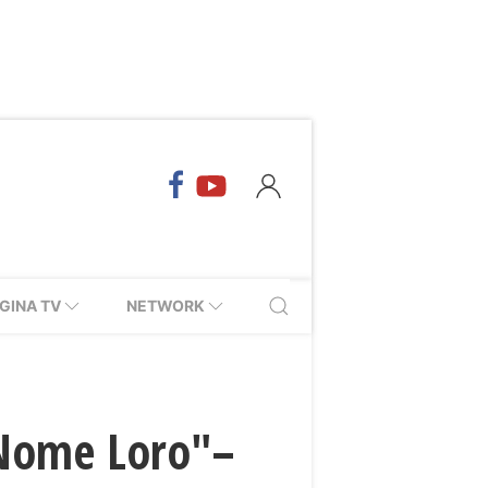
GINA TV
NETWORK
A Nome Loro"–