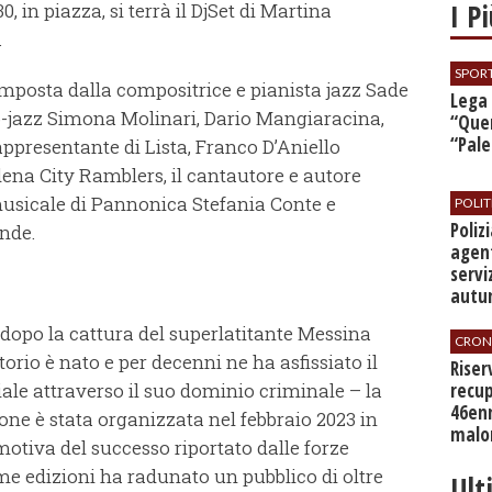
I P
0, in piazza, si terrà il DjSet di Martina
.
SPOR
posta dalla compositrice e pianista jazz Sade
​Lega
p-jazz Simona Molinari, Dario Mangiaracina,
“Quer
“Pal
ppresentante di Lista, Franco D’Aniello
ena City Ramblers, il cantautore e autore
usicale di Pannonica Stefania Conte e
POLIT
​Poli
ende.
agent
servi
autu
dopo la cattura del superlatitante Messina
CRON
torio è nato e per decenni ne ha asfissiato il
​Rise
recup
iale attraverso il suo dominio criminale – la
46en
ne è stata organizzata nel febbraio 2023 in
malo
tiva del successo riportato dalle forze
rime edizioni ha radunato un pubblico di oltre
Ult