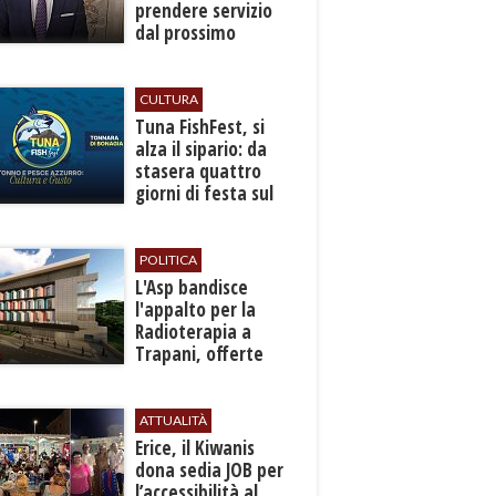
prendere servizio
dal prossimo
autunno
CULTURA
​Tuna FishFest, si
alza il sipario: da
stasera quattro
giorni di festa sul
mare a Bonagia
POLITICA
L'Asp bandisce
l'appalto per la
Radioterapia a
Trapani, offerte
entro l'8 ottobre
ATTUALITÀ
​Erice, il Kiwanis
dona sedia JOB per
l’accessibilità al