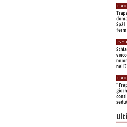
POLIT
​Trap
doman
Sp21 
ferma
all’a
CRON
​Schi
veico
muor
nell’
POLIT
​“Tra
gioch
consi
sedut
bilan
Ult