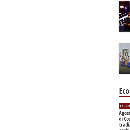
Eco
ECON
Agos
di Co
tradi