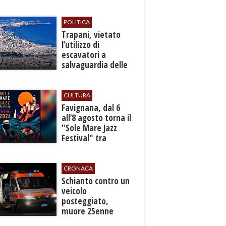
anticipata per il
bilancio
POLITICA
​Trapani, vietato
l’utilizzo di
escavatori a
salvaguardia delle
reti idrica e
fognaria
CULTURA
Favignana, dal 6
all’8 agosto torna il
"Sole Mare Jazz
Festival" tra
musica, arte e
cultura
CRONACA
​Schianto contro un
veicolo
posteggiato,
muore 25enne
nell’Ennese