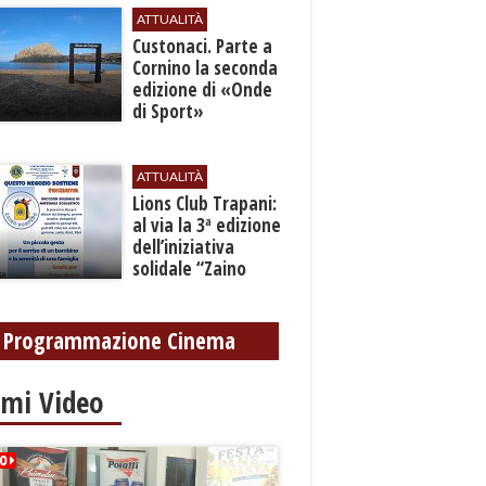
sconfitta”
ATTUALITÀ
Custonaci. Parte a
Cornino la seconda
edizione di «Onde
di Sport»
ATTUALITÀ
Lions Club Trapani:
al via la 3ª edizione
dell’iniziativa
solidale “Zaino
Sospeso”
Programmazione Cinema
imi Video