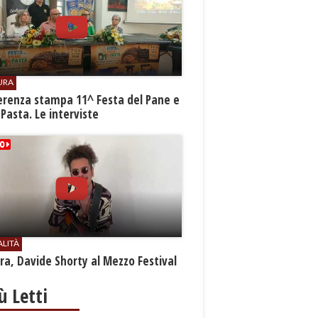
URA
erenza stampa 11^ Festa del Pane e
 Pasta. Le interviste
ALITÀ
a, Davide Shorty al Mezzo Festival
iù Letti