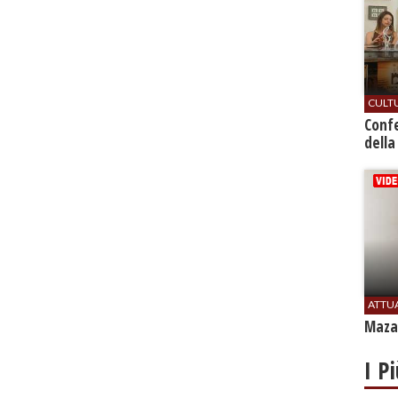
CULT
Conf
della
ATTU
Mazar
I P