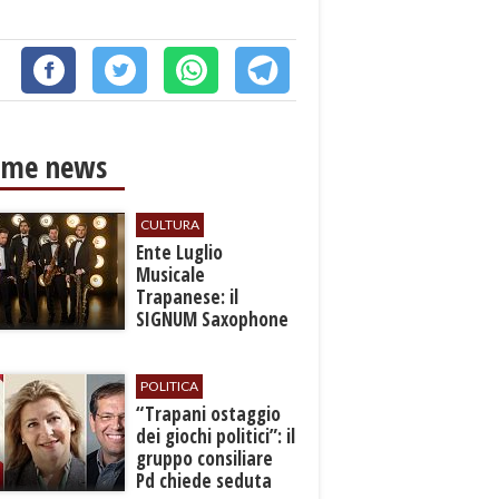
ime news
CULTURA
Ente Luglio
Musicale
Trapanese: il
SIGNUM Saxophone
Quartet in concerto
con l’“American
Dream”
POLITICA
​“Trapani ostaggio
dei giochi politici”: il
gruppo consiliare
Pd chiede seduta