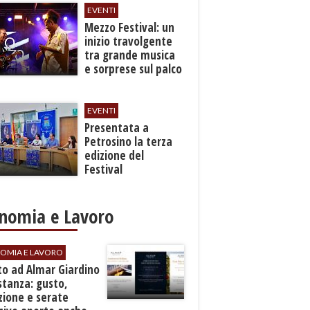
EVENTI
Mezzo Festival: un
inizio travolgente
tra grande musica
e sorprese sul palco
EVENTI
Presentata a
Petrosino la terza
edizione del
Festival
Internazione della
Canzone Italiana
"Voci dal
nomia e Lavoro
Mediterraneo"
OMIA E LAVORO
to ad Almar Giardino
stanza: gusto,
zione e serate