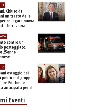
ICA
ani. Chiuso da
i un tratto della
per collegare nuova
ta ferroviaria
eroporto
ACA
anto contro un
lo posteggiato,
e 25enne
Ennese
ICA
pani ostaggio dei
i politici”: il gruppo
liare Pd chiede
a anticipata per il
cio
imi Eventi