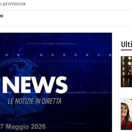
n provincia
ni
Ult