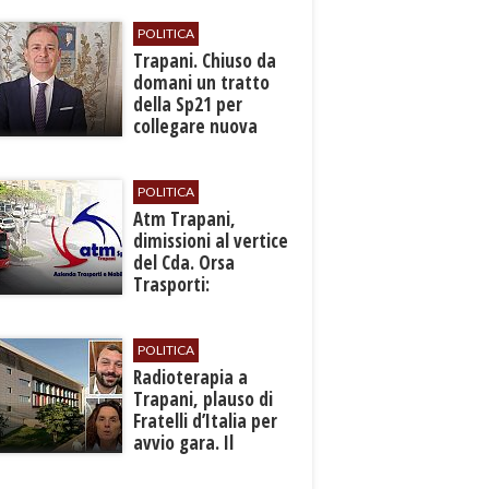
POLITICA
​Trapani. Chiuso da
domani un tratto
della Sp21 per
collegare nuova
fermata ferroviaria
all’aeroporto
POLITICA
​Atm Trapani,
dimissioni al vertice
del Cda. Orsa
Trasporti:
“Situazione grave,
urgono interventi”
POLITICA
Radioterapia a
Trapani, plauso di
Fratelli d’Italia per
avvio gara. Il
Comitato: “Dopo 14
anni è una