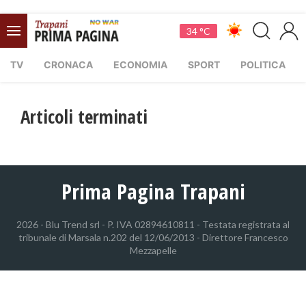
34 °C
TV
CRONACA
ECONOMIA
SPORT
POLITICA
Articoli terminati
Prima Pagina Trapani
2026 - Blu Trend srl - P. IVA 02894610811 - Testata registrata al
tribunale di Marsala n.202 del 12/06/2013 - Direttore Francesco
Mezzapelle