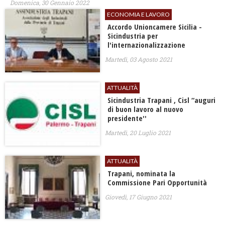
Domenica, 30 Gennaio 2022
ECONOMIA E LAVORO
Accordo Unioncamere Sicilia -
Sicindustria per
l'internazionalizzazione
Martedì, 03 Agosto 2021
ATTUALITÀ
Sicindustria Trapani , Cisl “auguri
di buon lavoro al nuovo
presidente''
Martedì, 20 Luglio 2021
ATTUALITÀ
Trapani, nominata la
Commissione Pari Opportunità
Giovedì, 17 Giugno 2021