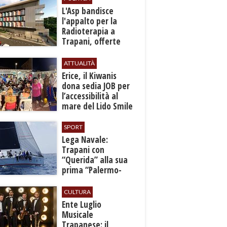
L'Asp bandisce
l'appalto per la
Radioterapia a
Trapani, offerte
entro l'8 ottobre
ATTUALITÀ
​Erice, il Kiwanis
dona sedia JOB per
l’accessibilità al
mare del Lido Smile
SPORT
​Lega Navale:
Trapani con
“Querida” alla sua
prima “Palermo-
Montecarlo”
CULTURA
Ente Luglio
Musicale
Trapanese: il