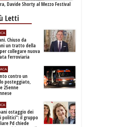
a, Davide Shorty al Mezzo Festival
iù Letti
ICA
ani. Chiuso da
i un tratto della
per collegare nuova
ta ferroviaria
eroporto
ACA
anto contro un
lo posteggiato,
e 25enne
Ennese
ICA
pani ostaggio dei
i politici”: il gruppo
liare Pd chiede