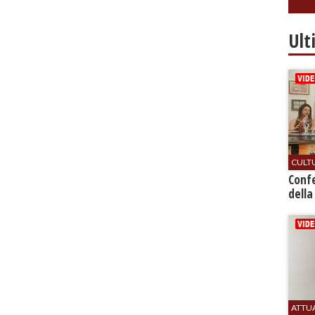
Ult
CULT
Conf
della
ATTU