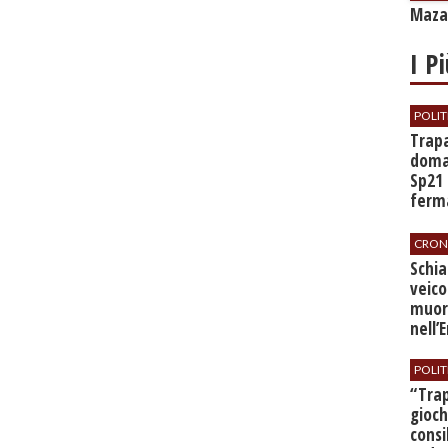
Mazar
I P
POLIT
​Trap
doman
Sp21 
ferma
all’a
CRON
​Schi
veico
muor
nell’
POLIT
​“Tra
gioch
consi