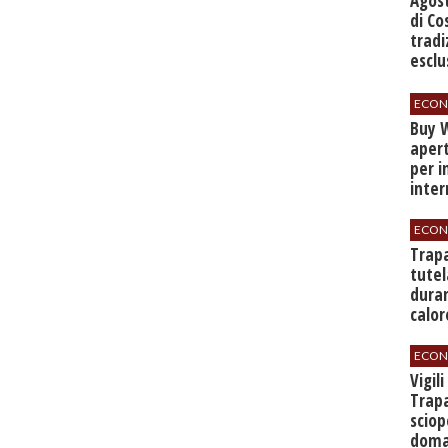
Agos
di Co
tradi
esclu
agli 
ECON
Buy W
apert
per i
inter
ECON
​Trap
tutel
duran
calor
ECON
​Vigil
Trapa
sciop
doman