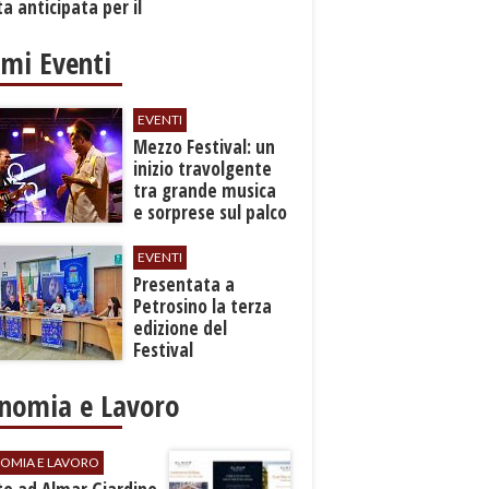
a anticipata per il
cio
imi Eventi
EVENTI
Mezzo Festival: un
inizio travolgente
tra grande musica
e sorprese sul palco
EVENTI
Presentata a
Petrosino la terza
edizione del
Festival
Internazione della
Canzone Italiana
nomia e Lavoro
"Voci dal
Mediterraneo"
OMIA E LAVORO