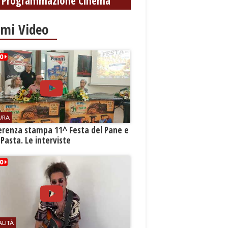
Programmazione Cinema
imi Video
URA
erenza stampa 11^ Festa del Pane e
 Pasta. Le interviste
ALITÀ