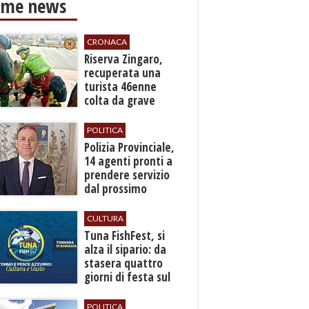
ime news
CRONACA
​Riserva Zingaro,
recuperata una
turista 46enne
colta da grave
malore
POLITICA
​Polizia Provinciale,
14 agenti pronti a
prendere servizio
dal prossimo
autunno
CULTURA
​Tuna FishFest, si
alza il sipario: da
stasera quattro
giorni di festa sul
mare a Bonagia
POLITICA