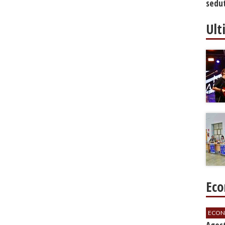
sedut
bilan
Ult
Eco
ECON