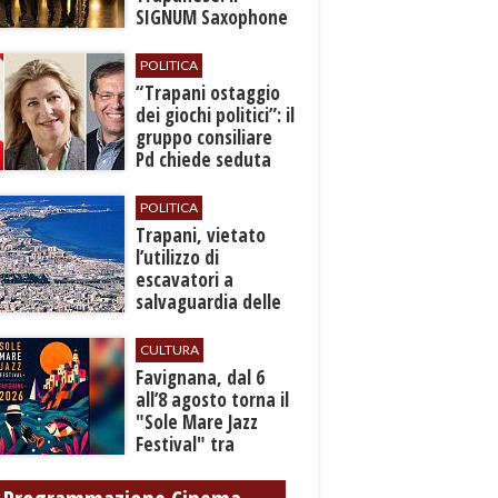
SIGNUM Saxophone
Quartet in concerto
con l’“American
POLITICA
Dream”
​“Trapani ostaggio
dei giochi politici”: il
gruppo consiliare
Pd chiede seduta
anticipata per il
bilancio
POLITICA
​Trapani, vietato
l’utilizzo di
escavatori a
salvaguardia delle
reti idrica e
fognaria
CULTURA
Favignana, dal 6
all’8 agosto torna il
"Sole Mare Jazz
Festival" tra
musica, arte e
cultura