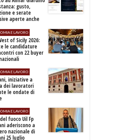
to ad Almar Giardino
stanza: gusto,
zione e serate
sive aperte anche
ospiti esterni
OMIA E LAVORO
est of Sicily 2026:
e le candidature
ncontri con 22 buyer
nazionali
OMIA E LAVORO
ani, iniziative a
a dei lavoratori
te le ondate di
e
OMIA E LAVORO
i del fuoco Uil Fp
ni aderiscono a
ero nazionale di
i 25 luglio