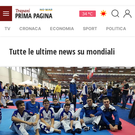
34 °C
TV
CRONACA
ECONOMIA
SPORT
POLITICA
Tutte le ultime news su mondiali