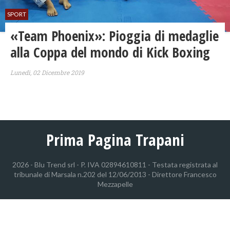
SPORT
«Team Phoenix»: Pioggia di medaglie
alla Coppa del mondo di Kick Boxing
Lunedì, 02 Dicembre 2019
Prima Pagina Trapani
2026 - Blu Trend srl - P. IVA 02894610811 - Testata registrata al
tribunale di Marsala n.202 del 12/06/2013 - Direttore Francesco
Mezzapelle