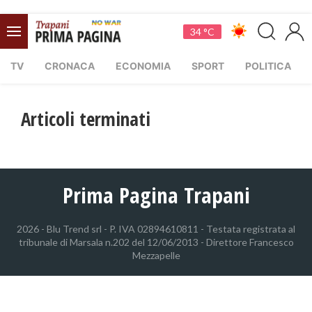
34 °C
TV
CRONACA
ECONOMIA
SPORT
POLITICA
Articoli terminati
Prima Pagina Trapani
2026 - Blu Trend srl - P. IVA 02894610811 - Testata registrata al
tribunale di Marsala n.202 del 12/06/2013 - Direttore Francesco
Mezzapelle