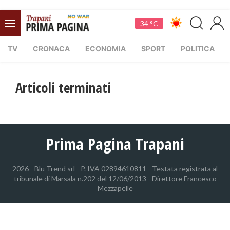
34 °C
TV
CRONACA
ECONOMIA
SPORT
POLITICA
Articoli terminati
Prima Pagina Trapani
2026 - Blu Trend srl - P. IVA 02894610811 - Testata registrata al
tribunale di Marsala n.202 del 12/06/2013 - Direttore Francesco
Mezzapelle