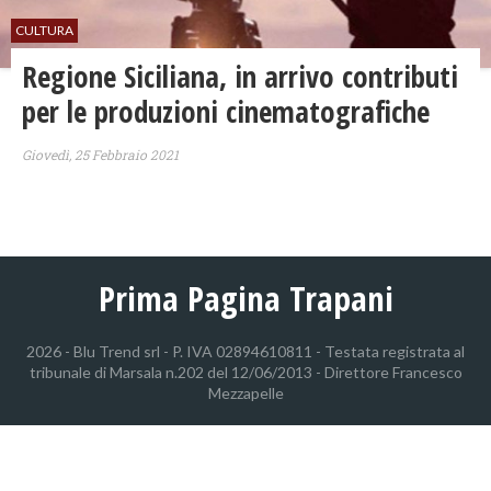
CULTURA
Regione Siciliana, in arrivo contributi
per le produzioni cinematografiche
Giovedì, 25 Febbraio 2021
Prima Pagina Trapani
2026 - Blu Trend srl - P. IVA 02894610811 - Testata registrata al
tribunale di Marsala n.202 del 12/06/2013 - Direttore Francesco
Mezzapelle