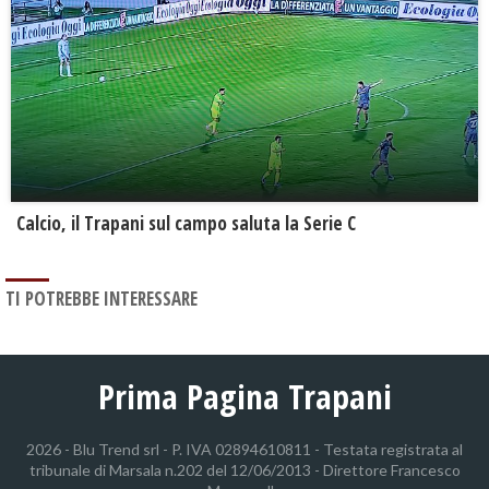
Calcio, il Trapani sul campo saluta la Serie C
TI POTREBBE INTERESSARE
Prima Pagina Trapani
2026 - Blu Trend srl - P. IVA 02894610811 - Testata registrata al
tribunale di Marsala n.202 del 12/06/2013 - Direttore Francesco