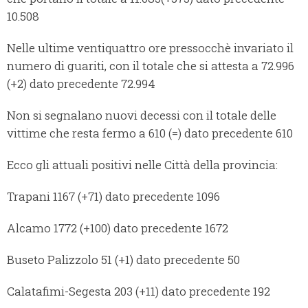
10.508
Nelle ultime ventiquattro ore pressocchè invariato il
numero di guariti, con il totale che si attesta a 72.996
(+2) dato precedente 72.994
Non si segnalano nuovi decessi con il totale delle
vittime che resta fermo a 610 (=) dato precedente 610
Ecco gli attuali positivi nelle Città della provincia:
Trapani 1167 (+71) dato precedente 1096
Alcamo 1772 (+100) dato precedente 1672
Buseto Palizzolo 51 (+1) dato precedente 50
Calatafimi-Segesta 203 (+11) dato precedente 192