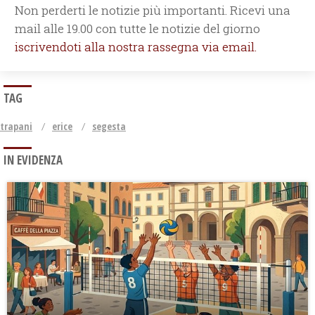
Non perderti le notizie più importanti. Ricevi una
mail alle 19.00 con tutte le notizie del giorno
iscrivendoti alla nostra rassegna via email.
TAG
trapani
erice
segesta
IN EVIDENZA