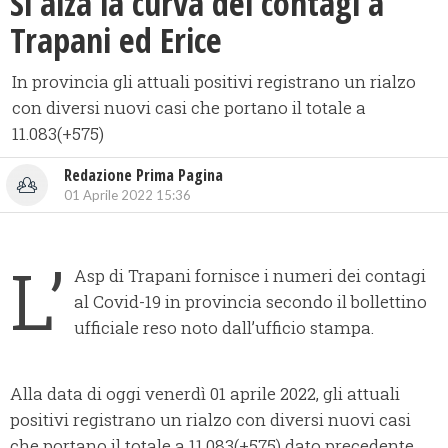
Si alza la curva dei contagi a
Trapani ed Erice
In provincia gli attuali positivi registrano un rialzo
con diversi nuovi casi che portano il totale a
11.083(+575)
Redazione Prima Pagina
01 Aprile 2022 15:36
L’
Asp di Trapani fornisce i numeri dei contagi
al Covid-19 in provincia secondo il bollettino
ufficiale reso noto dall’ufficio stampa.
Alla data di oggi venerdì 01 aprile 2022, gli attuali
positivi registrano un rialzo con diversi nuovi casi
che portano il totale a 11.083(+575) dato precedente