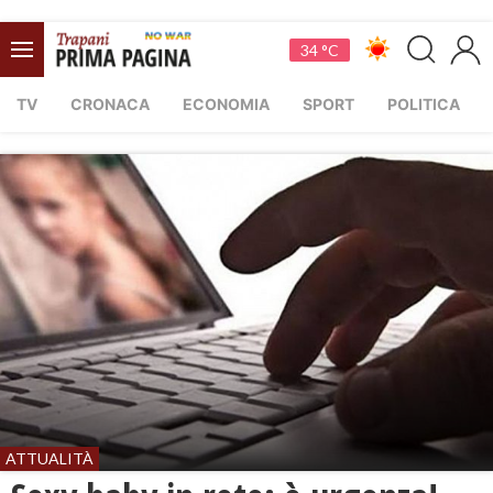
34 °C
TV
CRONACA
ECONOMIA
SPORT
POLITICA
ATTUALITÀ