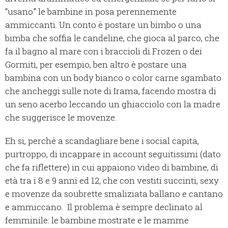
“usano” le bambine in posa perennemente
ammiccanti. Un conto è postare un bimbo o una
bimba che soffia le candeline, che gioca al parco, che
fa il bagno al mare con i braccioli di Frozen o dei
Gormiti, per esempio, ben altro è postare una
bambina con un body bianco o color carne sgambato
che ancheggi sulle note di Irama, facendo mostra di
un seno acerbo leccando un ghiacciolo con la madre
che suggerisce le movenze.
Eh si, perché a scandagliare bene i social capita,
purtroppo, di incappare in account seguitissimi (dato
che fa riflettere) in cui appaiono video di bambine, di
età tra i 8 e 9 anni ed 12, che con vestiti succinti, sexy
e movenze da soubrette smaliziata ballano e cantano
e ammiccano. Il problema è sempre declinato al
femminile: le bambine mostrate e le mamme