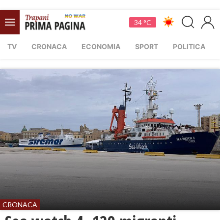
34 °C
TV
CRONACA
ECONOMIA
SPORT
POLITICA
CRONACA