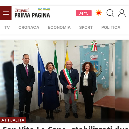
34 °C
TV
CRONACA
ECONOMIA
SPORT
POLITICA
ATTUALITÀ