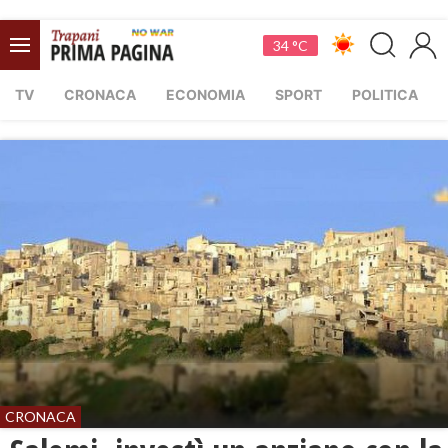
34 °C
TV
CRONACA
ECONOMIA
SPORT
POLITICA
CRONACA