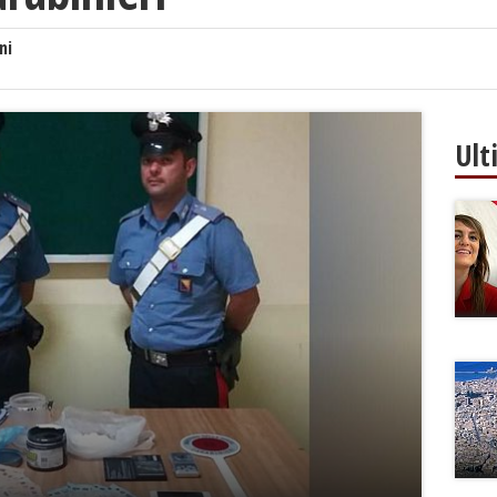
ni
Ult