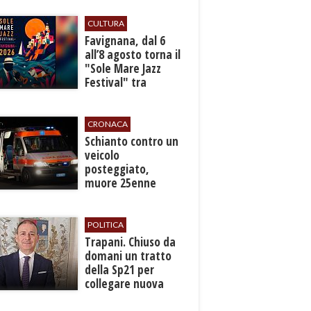
fognaria
CULTURA
Favignana, dal 6
all’8 agosto torna il
"Sole Mare Jazz
Festival" tra
musica, arte e
cultura
CRONACA
​Schianto contro un
veicolo
posteggiato,
muore 25enne
nell’Ennese
POLITICA
​Trapani. Chiuso da
domani un tratto
della Sp21 per
collegare nuova
fermata ferroviaria