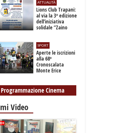
ATTUALITÀ
Lions Club Trapani:
al via la 3ª edizione
dell’iniziativa
solidale “Zaino
Sospeso”
SPORT
Aperte le iscrizioni
alla 68ª
Cronoscalata
Monte Erice
Programmazione Cinema
imi Video