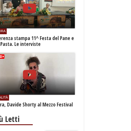
URA
erenza stampa 11^ Festa del Pane e
 Pasta. Le interviste
ALITÀ
a, Davide Shorty al Mezzo Festival
iù Letti