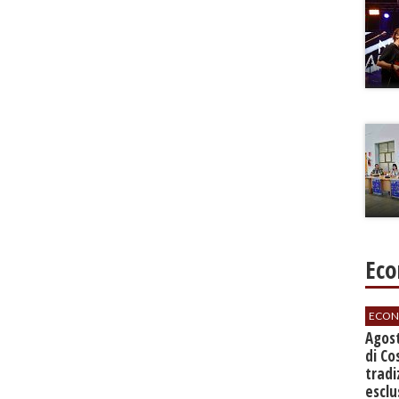
Eco
ECON
Agos
di Co
tradi
esclu