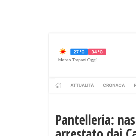
27 °C
34 °C
Meteo Trapani Oggi
ATTUALITÀ
CRONACA
Pantelleria: na
arrestato dai C