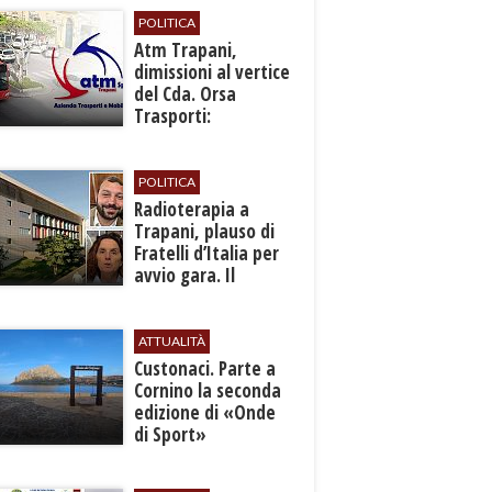
all’aeroporto
POLITICA
​Atm Trapani,
dimissioni al vertice
del Cda. Orsa
Trasporti:
“Situazione grave,
urgono interventi”
POLITICA
Radioterapia a
Trapani, plauso di
Fratelli d’Italia per
avvio gara. Il
Comitato: “Dopo 14
anni è una
sconfitta”
ATTUALITÀ
Custonaci. Parte a
Cornino la seconda
edizione di «Onde
di Sport»