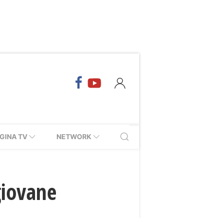
GINA TV
NETWORK
giovane