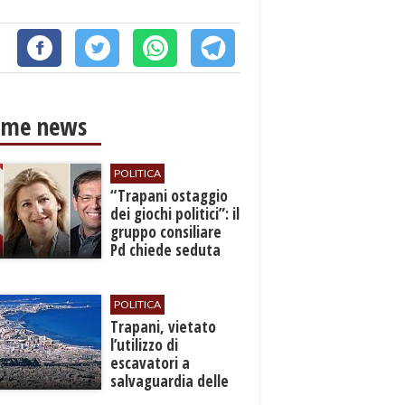
ime news
POLITICA
​“Trapani ostaggio
dei giochi politici”: il
gruppo consiliare
Pd chiede seduta
anticipata per il
bilancio
POLITICA
​Trapani, vietato
l’utilizzo di
escavatori a
salvaguardia delle
reti idrica e