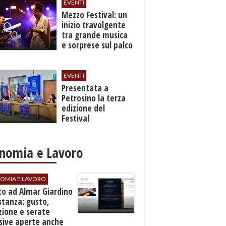
EVENTI
Mezzo Festival: un
inizio travolgente
tra grande musica
e sorprese sul palco
EVENTI
Presentata a
Petrosino la terza
edizione del
Festival
Internazione della
Canzone Italiana
"Voci dal
nomia e Lavoro
Mediterraneo"
OMIA E LAVORO
to ad Almar Giardino
stanza: gusto,
zione e serate
sive aperte anche