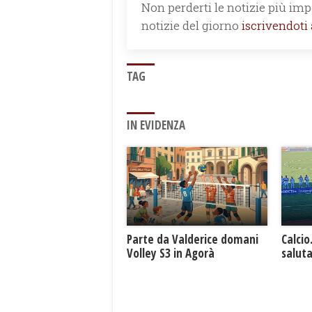
Non perderti le notizie più impo
notizie del giorno
iscrivendoti
TAG
IN EVIDENZA
Parte da Valderice domani
Calcio
Volley S3 in Agorà
saluta