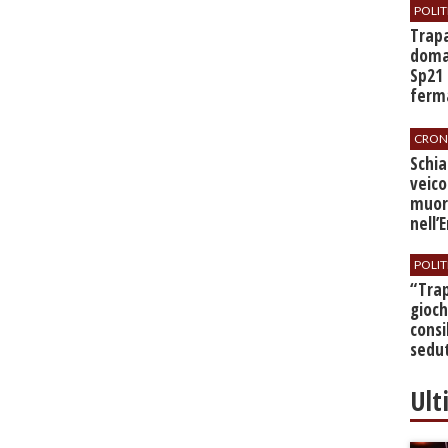
POLIT
​Trap
doman
Sp21 
ferma
all’a
CRON
​Schi
veico
muor
nell’
POLIT
​“Tra
gioch
consi
sedut
bilan
Ult