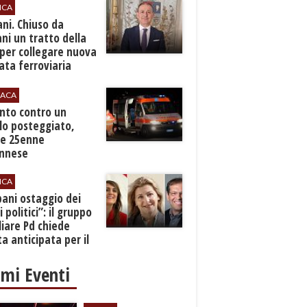
ICA
ani. Chiuso da
i un tratto della
per collegare nuova
ta ferroviaria
eroporto
ACA
anto contro un
lo posteggiato,
e 25enne
Ennese
ICA
pani ostaggio dei
i politici”: il gruppo
liare Pd chiede
a anticipata per il
cio
imi Eventi