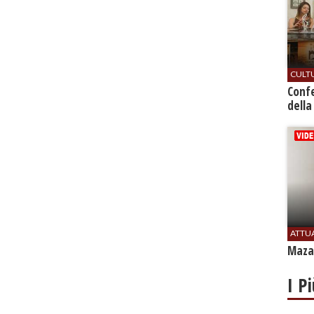
CULT
Conf
della
ATTU
Mazar
I P