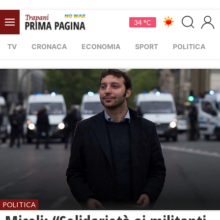
34 °C
TV
CRONACA
ECONOMIA
SPORT
POLITICA
POLITICA