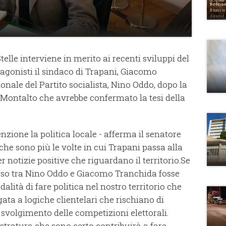
elle interviene in merito ai recenti sviluppi del
gonisti il sindaco di Trapani, Giacomo
ionale del Partito socialista, Nino Oddo, dopo la
 Montalto che avrebbe confermato la tesi della
ione la politica locale - afferma il senatore
che sono più le volte in cui Trapani passa alla
r notizie positive che riguardano il territorio.Se
so tra Nino Oddo e Giacomo Tranchida fosse
ità di fare politica nel nostro territorio che
ta a logiche clientelari che rischiano di
o svolgimento delle competizioni elettorali.
tratura che sono certo contribuirà a fare