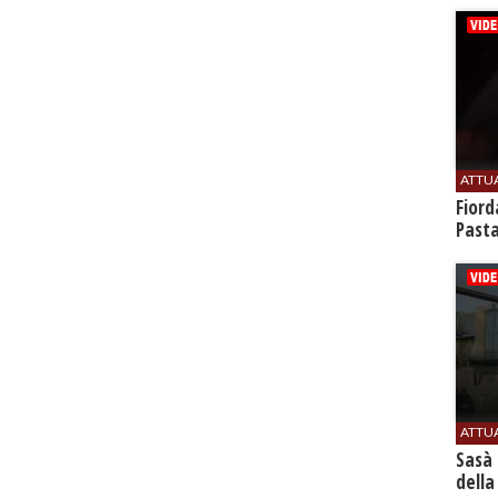
ATTU
Fiord
Past
ATTU
Sasà 
della