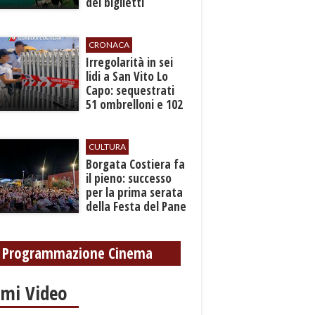
dei biglietti
marittimi
CRONACA
Irregolarità in sei
lidi a San Vito Lo
Capo: sequestrati
51 ombrelloni e 102
lettini
CULTURA
​Borgata Costiera fa
il pieno: successo
per la prima serata
della Festa del Pane
e della Pasta
Programmazione Cinema
imi Video