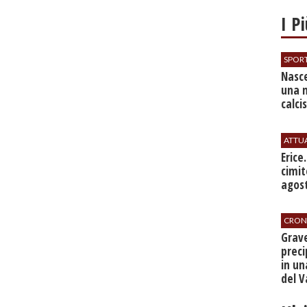
I P
SPOR
Nasce
una 
calci
ATTU
​Erice
cimit
agos
CRON
​Grav
preci
in un
del V