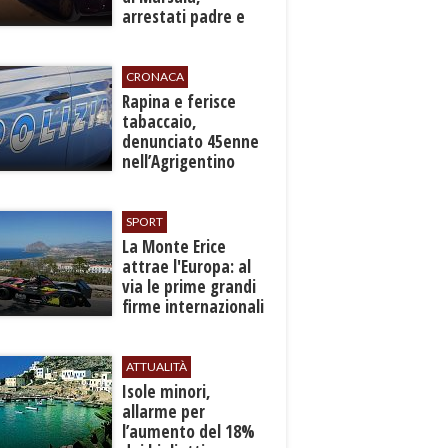
arrestati padre e
figlio
CRONACA
​Rapina e ferisce
tabaccaio,
denunciato 45enne
nell’Agrigentino
SPORT
La Monte Erice
attrae l'Europa: al
via le prime grandi
firme internazionali
tra le auto storiche
ATTUALITÀ
Isole minori,
allarme per
l’aumento del 18%