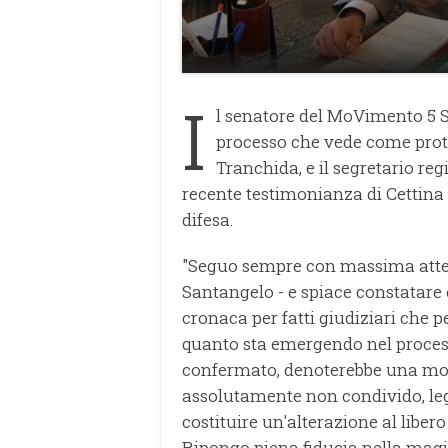
I
l senatore del MoVimento 5 St
processo che vede come prota
Tranchida, e il segretario reg
recente testimonianza di Cettina
difesa.
"Seguo sempre con massima attenz
Santangelo - e spiace constatare 
cronaca per fatti giudiziari che pe
quanto sta emergendo nel proces
confermato, denoterebbe una modal
assolutamente non condivido, lega
costituire un'alterazione al liber
Ripongo piena fiducia nella magis