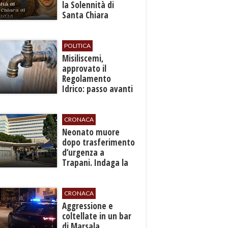
la Solennità di
Santa Chiara
d’Assisi
POLITICA
Misiliscemi,
approvato il
Regolamento
Idrico: passo avanti
per l'autonomia e
l'efficienza del
servizio
CRONACA
​Neonato muore
dopo trasferimento
d’urgenza a
Trapani. Indaga la
Procura
CRONACA
​Aggressione e
coltellate in un bar
di Marsala,