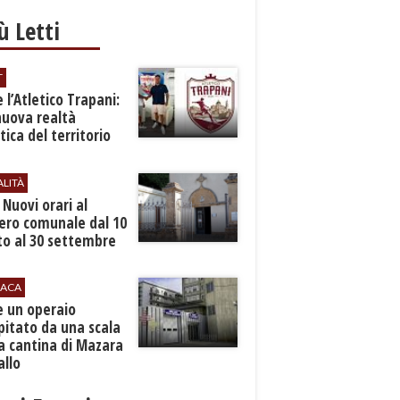
iù Letti
T
 l’Atletico Trapani:
nuova realtà
stica del territorio
ALITÀ
. Nuovi orari al
ero comunale dal 10
to al 30 settembre
ACA
e un operaio
pitato da una scala
a cantina di Mazara
allo