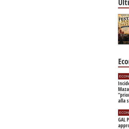
Ult
Eco
ECON
​Inci
Mazar
“prio
alla 
ECON
GAL 
appro