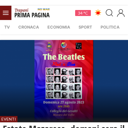
34 °C
TV
CRONACA
ECONOMIA
SPORT
POLITICA
EVENTI