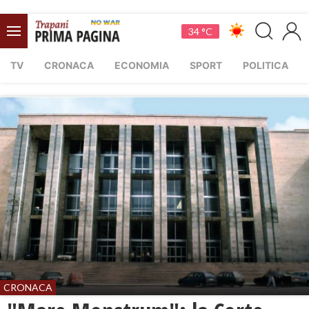
34 °C
TV
CRONACA
ECONOMIA
SPORT
POLITICA
CRONACA