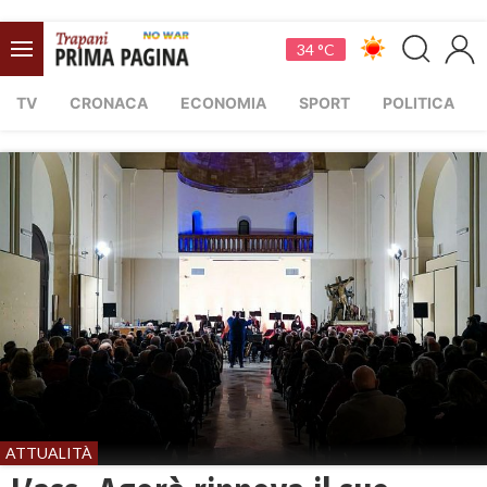
34 °C
TV
CRONACA
ECONOMIA
SPORT
POLITICA
ATTUALITÀ