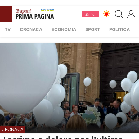
35 °C
TV
CRONACA
ECONOMIA
SPORT
POLITICA
CRONACA