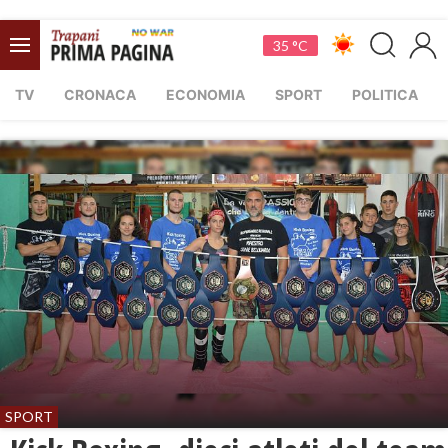
35 °C
TV
CRONACA
ECONOMIA
SPORT
POLITICA
SPORT