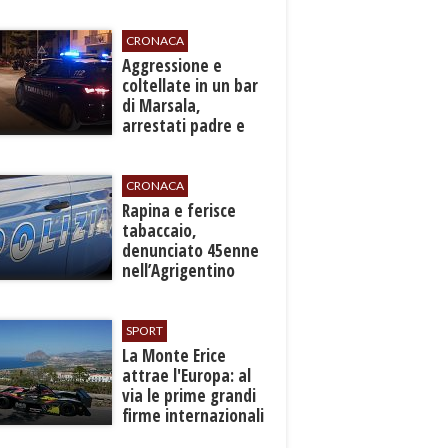
Procura
CRONACA
​Aggressione e
coltellate in un bar
di Marsala,
arrestati padre e
figlio
CRONACA
​Rapina e ferisce
tabaccaio,
denunciato 45enne
nell’Agrigentino
SPORT
La Monte Erice
attrae l'Europa: al
via le prime grandi
firme internazionali
tra le auto storiche