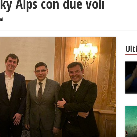
Sky Alps con due voli
ni
Ult