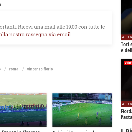
a
rtanti. Ricevi una mail alle 19.00 con tutte le
 alla nostra rassegna via email.
ATTU
Toti 
e del
o
roma
vincenzo florio
ATTU
Fiord
Past
I P