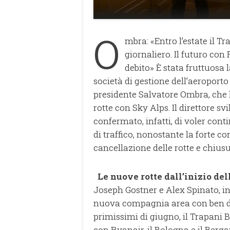
O
mbra: «Entro l’estate il 
giornaliero. Il futuro co
debito» È stata fruttuosa 
società di gestione dell’aeroporto
presidente Salvatore Ombra, che 
rotte con Sky Alps. Il direttore s
confermato, infatti, di voler con
di traffico, nonostante la forte c
cancellazione delle rotte e chiusu
Le nuove rotte dall’inizio del
Joseph Gostner e Alex Spinato, inv
nuova compagnia area con ben due 
primissimi di giugno, il Trapani 
con Ryanair, il Bologna e il Berga