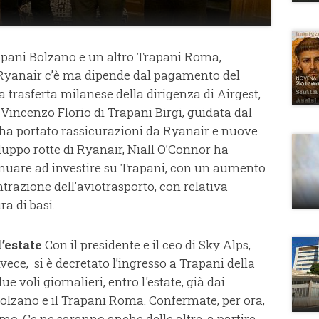
Trapani Bolzano e un altro Trapani Roma,
n Ryanair c’è ma dipende dal pagamento del
la trasferta milanese della dirigenza di Airgest,
 Vincenzo Florio di Trapani Birgi, guidata dal
ha portato rassicurazioni da Ryanair e nuove
viluppo rotte di Ryanair, Niall O’Connor ha
tinuare ad investire su Trapani, con un aumento
ontrazione dell’aviotrasporto, con relativa
ra di basi.
l’estate
Con il presidente e il ceo di Sky Alps,
ece, si è decretato l’ingresso a Trapani della
voli giornalieri, entro l'estate, già dai
Bolzano e il Trapani Roma. Confermate, per ora,
mo. Ce ne saranno anche delle altre, a partire