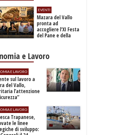
EVENTI
Mazara del Vallo
pronta ad
accogliere l'XI Festa
del Pane e della
Pasta
nomia e Lavoro
OMIA E LAVORO
dente sul lavoro a
a del Vallo,
ritaria l’attenzione
sicurezza”
OMIA E LAVORO
Pesca Trapanese,
vate le linee
egiche di sviluppo: