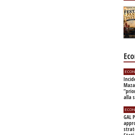
Eco
ECON
​Inci
Mazar
“prio
alla 
ECON
GAL 
appro
strat