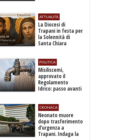
ATTUALITÀ
La Diocesi di
Trapani in festa per
la Solennità di
Santa Chiara
d’Assisi
POLITICA
Misiliscemi,
approvato il
Regolamento
Idrico: passo avanti
per l'autonomia e
l'efficienza del
servizio
CRONACA
​Neonato muore
dopo trasferimento
d’urgenza a
Trapani. Indaga la