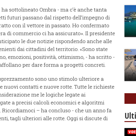
- ha sottolineato Ombra - ma c’è anche tanta
etti futuri passano dal rispetto dell’impegno di
tratto con il vettore in passato. Ho confermato
ra di commercio ci ha assicurato». Il presidente
nticipato le due notizie rispondendo anche alle
nienti dai cittadini del territorio. «Sono state
o, emozioni, positività, ottimismo, - ha scritto -
i affollano per dare forma a progetti concreti.
 apprezzamento sono uno stimolo ulteriore a
 nuovi contatti e nuove rotte. Tutte le richieste
nsiderazione me le logiche legate ai
egate a precisi calcoli economici e algoritmi
. Ricordiamoci – ha concluso - che un anno fa
Ult
i, tagli ulteriori alle rotte. Oggi si discute di