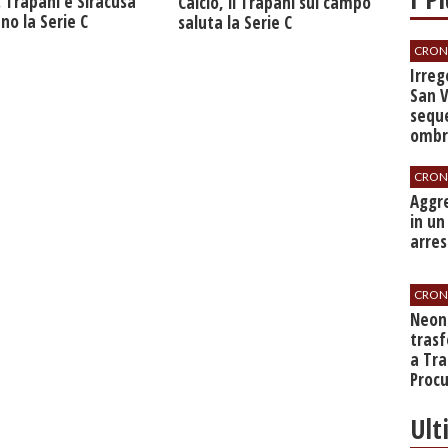
. Trapani e Siracusa
Calcio, il Trapani sul campo
no la Serie C
saluta la Serie C
CRON
Irrego
San V
seque
ombre
CRON
​Aggr
in un
arres
CRON
​Neo
tras
a Tra
Proc
Ult