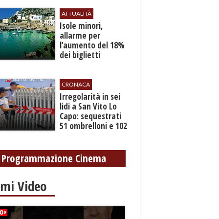
ATTUALITÀ
Isole minori,
allarme per
l’aumento del 18%
dei biglietti
marittimi
CRONACA
Irregolarità in sei
lidi a San Vito Lo
Capo: sequestrati
51 ombrelloni e 102
lettini
Programmazione Cinema
imi Video