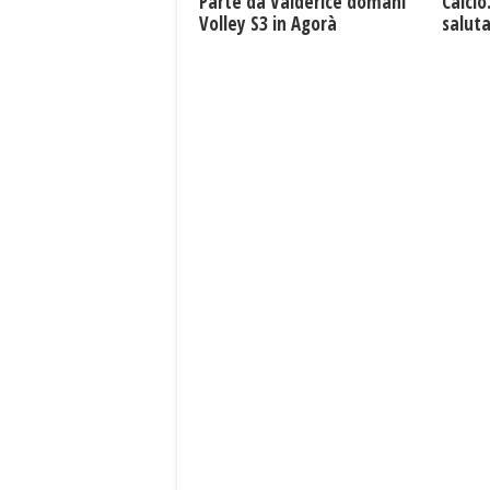
Parte da Valderice domani
Calcio
Volley S3 in Agorà
saluta