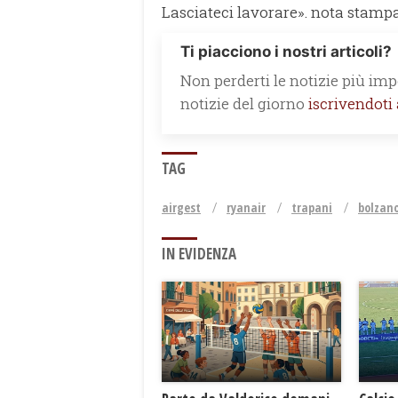
Lasciateci lavorare». nota stamp
Ti piacciono i nostri articoli?
Non perderti le notizie più impo
notizie del giorno
iscrivendoti
TAG
airgest
ryanair
trapani
bolzan
IN EVIDENZA