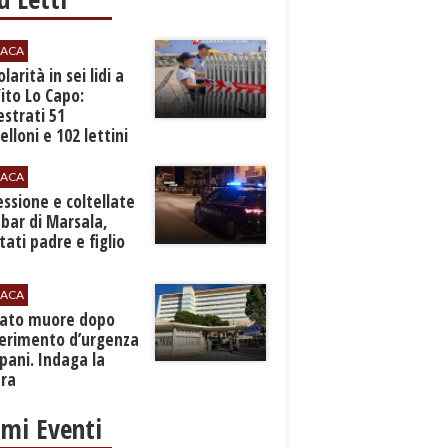
ACA
larità in sei lidi a
ito Lo Capo:
strati 51
lloni e 102 lettini
ACA
essione e coltellate
 bar di Marsala,
tati padre e figlio
ACA
nato muore dopo
ferimento d’urgenza
pani. Indaga la
ura
imi Eventi