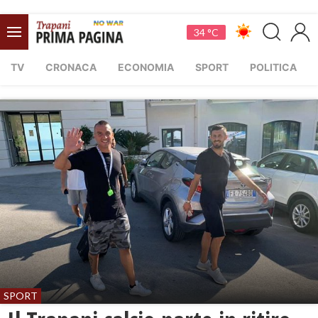
34 °C
TV
CRONACA
ECONOMIA
SPORT
POLITICA
SPORT