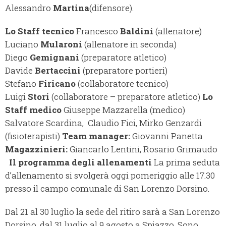
Alessandro
Martina
(difensore).
Lo
Staff tecnico
Francesco
Baldini
(allenatore)
Luciano
Mularoni
(allenatore in seconda)
Diego
Gemignani
(preparatore atletico)
Davide
Bertaccini
(preparatore portieri)
Stefano
Firicano
(collaboratore tecnico)
Luigi
Stori
(collaboratore – preparatore atletico)
Lo
Staff medico
Giuseppe Mazzarella (medico)
Salvatore Scardina, Claudio Fici, Mirko Genzardi
(fisioterapisti)
Team manager:
Giovanni Panetta
Magazzinieri:
Giancarlo Lentini, Rosario Grimaudo
Il programma degli allenamenti
La prima seduta
d’allenamento si svolgerà oggi pomeriggio alle 17.30
presso il campo comunale di San Lorenzo Dorsino.
Dal 21 al 30 luglio la sede del ritiro sarà a San Lorenzo
Dorsino, dal 31 luglio al 9 agosto a Spiazzo. Sono