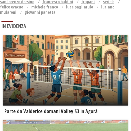
san lorenzo dorsino
francesco baldini
trapani
serie b
felice evacuo
michele franco
luca pagliarulo
luciano
mularoni
giovanni panetta
IN EVIDENZA
Parte da Valderice domani Volley S3 in Agorà