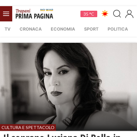
35 °C
TV
CRONACA
ECONOMIA
SPORT
POLITICA
CULTURA E SPETTACOLO