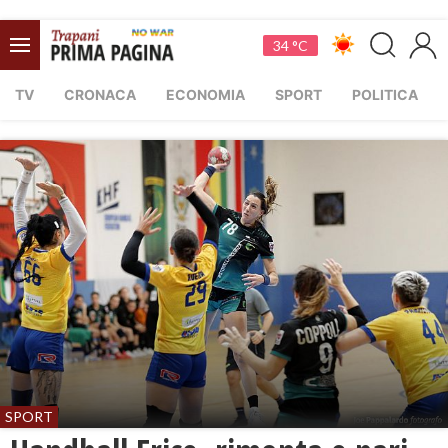
34 °C
TV
CRONACA
ECONOMIA
SPORT
POLITICA
SPORT