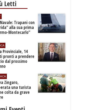
iù Letti
T
 Navale: Trapani con
ida” alla sua prima
ermo-Montecarlo”
ICA
zia Provinciale, 14
i pronti a prendere
zio dal prossimo
nno
ACA
rva Zingaro,
erata una turista
ne colta da grave
re
imi Eventi