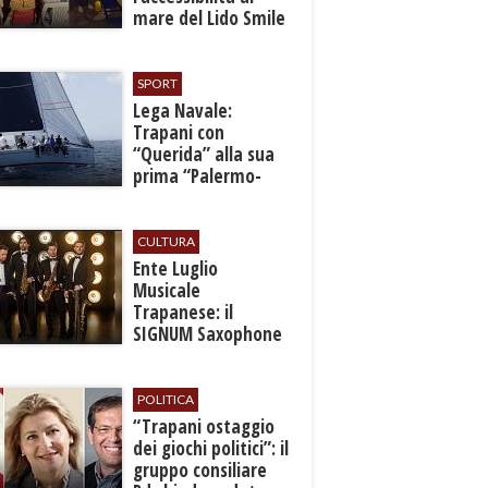
mare del Lido Smile
SPORT
​Lega Navale:
Trapani con
“Querida” alla sua
prima “Palermo-
Montecarlo”
CULTURA
Ente Luglio
Musicale
Trapanese: il
SIGNUM Saxophone
Quartet in concerto
con l’“American
Dream”
POLITICA
​“Trapani ostaggio
dei giochi politici”: il
gruppo consiliare