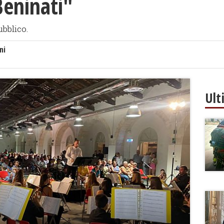
eninati"
bblico.
ni
Ult