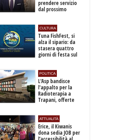
prendere servizio
dal prossimo
autunno
CULTURA
​Tuna FishFest, si
alza il sipario: da
stasera quattro
giorni di festa sul
mare a Bonagia
POLITICA
L'Asp bandisce
l'appalto per la
Radioterapia a
Trapani, offerte
entro l'8 ottobre
ATTUALITÀ
​Erice, il Kiwanis
dona sedia JOB per
l’accessibilità al