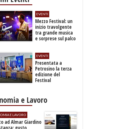
EVENTI
Mezzo Festival: un
inizio travolgente
tra grande musica
e sorprese sul palco
EVENTI
Presentata a
Petrosino la terza
edizione del
Festival
Internazione della
Canzone Italiana
"Voci dal
nomia e Lavoro
Mediterraneo"
OMIA E LAVORO
to ad Almar Giardino
stanza: gusto,