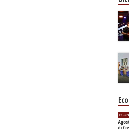
Eco
ECON
Agos
di Co