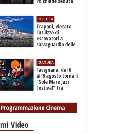
Pd chiede seduta
anticipata per il
bilancio
POLITICA
​Trapani, vietato
l’utilizzo di
escavatori a
salvaguardia delle
reti idrica e
fognaria
CULTURA
Favignana, dal 6
all’8 agosto torna il
"Sole Mare Jazz
Festival" tra
musica, arte e
cultura
Programmazione Cinema
imi Video