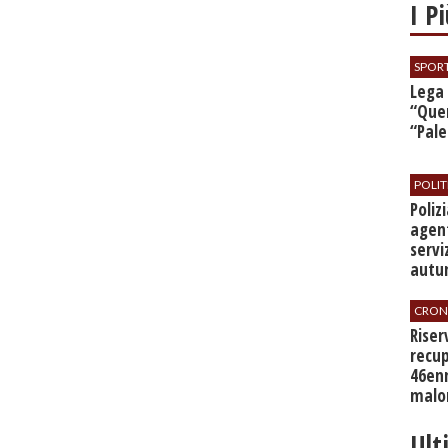
I P
SPOR
​Lega
“Quer
“Pal
POLIT
​Poli
agent
servi
autu
CRON
​Rise
recup
46en
malo
Ult