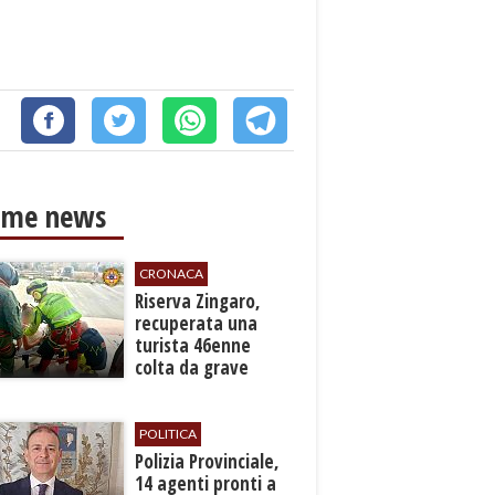
ime news
CRONACA
​Riserva Zingaro,
recuperata una
turista 46enne
colta da grave
malore
POLITICA
​Polizia Provinciale,
14 agenti pronti a