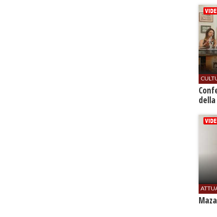
CULT
Conf
della
ATTU
Mazar