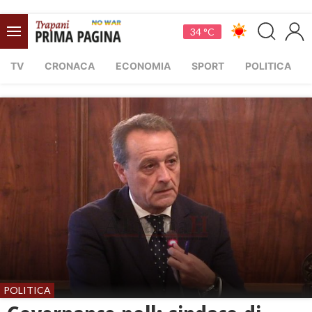
34 °C
TV
CRONACA
ECONOMIA
SPORT
POLITICA
POLITICA