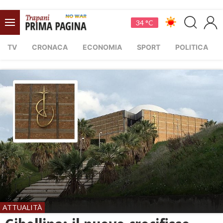
34 °C
TV
CRONACA
ECONOMIA
SPORT
POLITICA
ATTUALITÀ