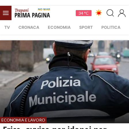
34 °C
TV
CRONACA
ECONOMIA
SPORT
POLITICA
ECONOMIA E LAVORO