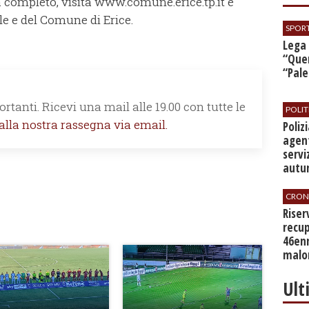
a completo, visita www.comune.erice.tp.it e
ale e del Comune di Erice.
SPOR
​Lega
“Quer
“Pal
rtanti. Ricevi una mail alle 19.00 con tutte le
POLIT
 alla nostra rassegna via email.
​Poli
agent
servi
autu
CRON
​Rise
recup
46en
malo
Ult