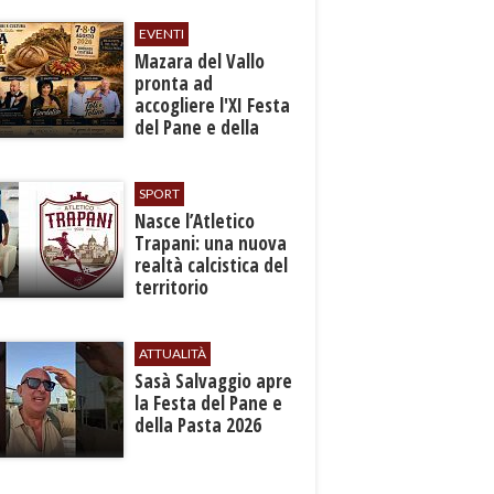
Generali il 24
settembre
EVENTI
Mazara del Vallo
pronta ad
accogliere l'XI Festa
del Pane e della
Pasta
SPORT
Nasce l’Atletico
Trapani: una nuova
realtà calcistica del
territorio
ATTUALITÀ
Sasà Salvaggio apre
la Festa del Pane e
della Pasta 2026