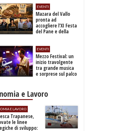
EVENTI
Mazara del Vallo
pronta ad
accogliere l'XI Festa
del Pane e della
Pasta
EVENTI
Mezzo Festival: un
inizio travolgente
tra grande musica
e sorprese sul palco
nomia e Lavoro
OMIA E LAVORO
Pesca Trapanese,
vate le linee
egiche di sviluppo: