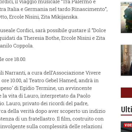
ordici, il viaggio musicale “Tra Palermo e
tra Italia e Germania nel tardo Rinascimento”,
to, Ercole Nisini, Zita Mikijanska.
seale Cordici, sarà possibile gustare il “Dolce
uidati da Theresia Bothe, Ercole Nisini e Zita
Danilo Coppola.
le ore 18.00.
li Narranti, a cura dell’Associazione Vivere
e ore 10.00, al Teatro Gebel Hamed, andrà in
sospeso' di Egidio Termine, un avvincente
a vita di Lauro, interpretato da Paolo
io. Lauro, privato dei ricordi del padre,
Ult
rca della verità dopo aver scoperto un indizio
enza di un fratellastro. Il film, costruito con
oinvolgente sulla complessità delle relazioni