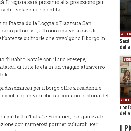
ità. Il regista sarà presente alla proiezione per
a di rivelazioni e identità.
 in Piazza della Loggia e Piazzetta San
nario pittoresco, offrono una vera oasi di
ATTU
relibatezze culinarie che avvolgono il borgo in
Sasà 
della
tta di Babbo Natale con il suo Presepe,
itatori di tutte le età in un viaggio attraverso
tale.
 disseminati per il borgo offre a residenti e
e piccoli capolavori che raccontano la storia del
CULT
.
Conf
della
i più belli d’Italia” e Funierice, è organizzato
azione con numerosi partner culturali. Per
I P