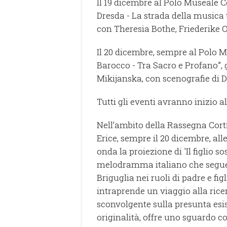
Il 19 dicembre al Polo Museale C
Dresda - La strada della musica 
con Theresia Bothe, Friederike Ot
Il 20 dicembre, sempre al Polo Mu
Barocco - Tra Sacro e Profano”, g
Mikijanska, con scenografie di 
Tutti gli eventi avranno inizio al
Nell’ambito della Rassegna Corti
Erice, sempre il 20 dicembre, all
onda la proiezione di 'Il figlio 
melodramma italiano che segue l
Briguglia nei ruoli di padre e figl
intraprende un viaggio alla rice
sconvolgente sulla presunta esist
originalità, offre uno sguardo c