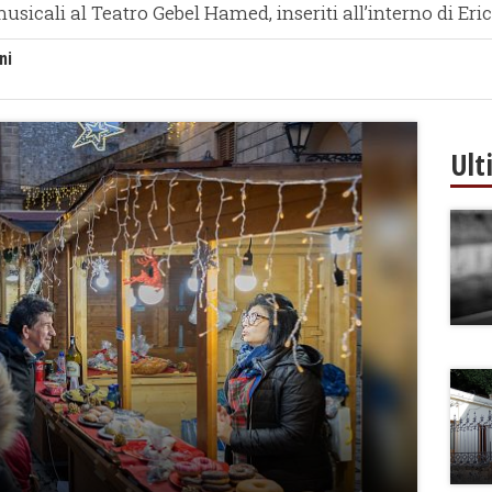
cali al Teatro Gebel Hamed, inseriti all’interno di Ericè
ni
Ult