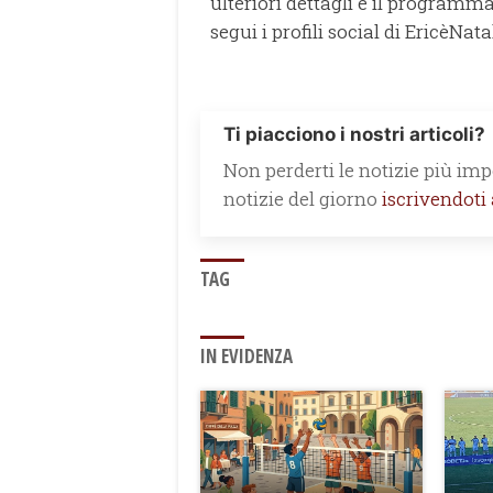
ulteriori dettagli e il programm
segui i profili social di EricèNat
Ti piacciono i nostri articoli?
Non perderti le notizie più impo
notizie del giorno
iscrivendoti
TAG
IN EVIDENZA