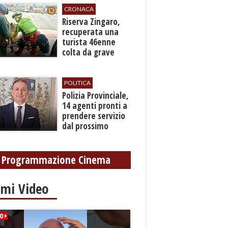
CRONACA
​Riserva Zingaro,
recuperata una
turista 46enne
colta da grave
malore
POLITICA
​Polizia Provinciale,
14 agenti pronti a
prendere servizio
dal prossimo
autunno
Programmazione Cinema
imi Video