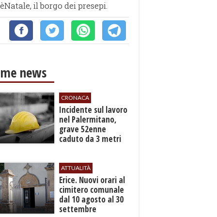
Natale, il borgo dei presepi.
ime news
CRONACA
​Incidente sul lavoro
nel Palermitano,
grave 52enne
caduto da 3 metri
in un cantiere
ATTUALITÀ
​Erice. Nuovi orari al
cimitero comunale
dal 10 agosto al 30
settembre