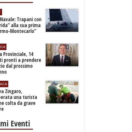
T
 Navale: Trapani con
ida” alla sua prima
ermo-Montecarlo”
ICA
zia Provinciale, 14
i pronti a prendere
zio dal prossimo
nno
ACA
rva Zingaro,
erata una turista
ne colta da grave
re
imi Eventi