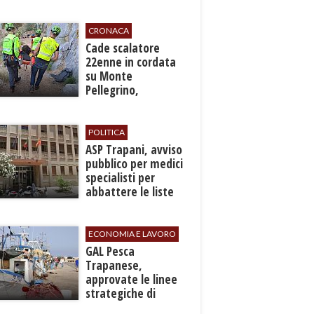
CRONACA
​Cade scalatore
22enne in cordata
su Monte
Pellegrino,
recuperato con
grave ferita a una
gamba
POLITICA
ASP Trapani, avviso
pubblico per medici
specialisti per
abbattere le liste
d'attesa
ECONOMIA E LAVORO
GAL Pesca
Trapanese,
approvate le linee
strategiche di
sviluppo: Stati