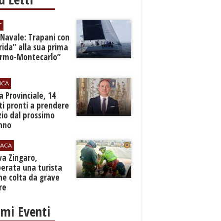
T
 Navale: Trapani con
ida” alla sua prima
ermo-Montecarlo”
ICA
zia Provinciale, 14
i pronti a prendere
zio dal prossimo
nno
ACA
rva Zingaro,
erata una turista
ne colta da grave
re
imi Eventi