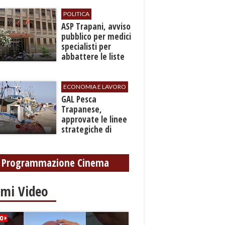
grave ferita a una
gamba
POLITICA
ASP Trapani, avviso
pubblico per medici
specialisti per
abbattere le liste
d'attesa
ECONOMIA E LAVORO
GAL Pesca
Trapanese,
approvate le linee
strategiche di
sviluppo: Stati
Generali il 24
settembre
Programmazione Cinema
imi Video