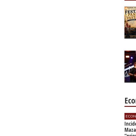
Eco
ECON
​Inci
Mazar
“prio