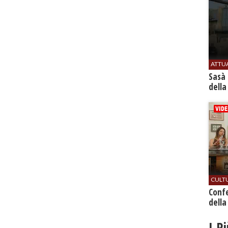
ATTU
Sasà 
della
CULT
Conf
della
I P