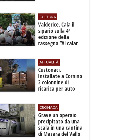
sicurezza”
CULTURA
Valderice. Cala il
sipario sulla 4ª
edizione della
rassegna “Al calar
del sole - Libri ed
autori”
ATTUALITÀ
Custonaci.
Installate a Cornino
3 colonnine di
ricarica per auto
elettriche
CRONACA
​Grave un operaio
precipitato da una
scala in una cantina
di Mazara del Vallo