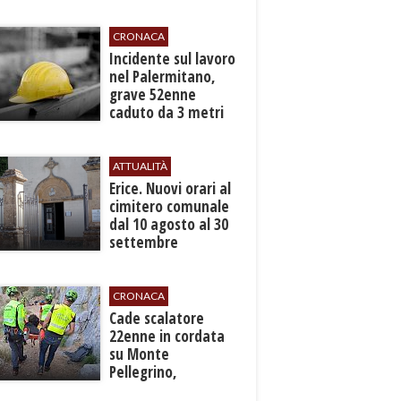
CRONACA
​Incidente sul lavoro
nel Palermitano,
grave 52enne
caduto da 3 metri
in un cantiere
ATTUALITÀ
​Erice. Nuovi orari al
cimitero comunale
dal 10 agosto al 30
settembre
CRONACA
​Cade scalatore
22enne in cordata
su Monte
Pellegrino,
recuperato con