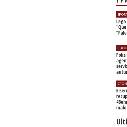
SPOR
​Lega
“Quer
“Pal
POLIT
​Poli
agent
servi
autu
CRON
​Rise
recup
46en
malo
Ult