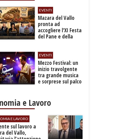
EVENTI
Mazara del Vallo
pronta ad
accogliere l'XI Festa
del Pane e della
Pasta
EVENTI
Mezzo Festival: un
inizio travolgente
tra grande musica
e sorprese sul palco
nomia e Lavoro
OMIA E LAVORO
dente sul lavoro a
a del Vallo,
ritaria l’attenzione