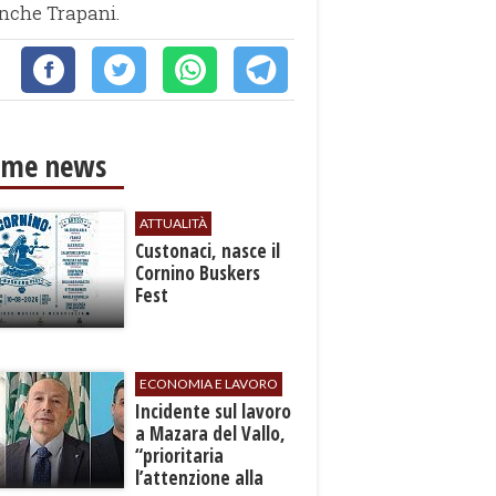
anche Trapani.
ime news
ATTUALITÀ
Custonaci, nasce il
Cornino Buskers
Fest
ECONOMIA E LAVORO
​Incidente sul lavoro
a Mazara del Vallo,
“prioritaria
l’attenzione alla