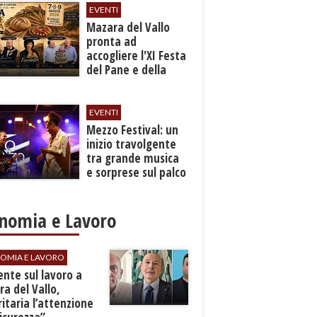
EVENTI
Mazara del Vallo
pronta ad
accogliere l'XI Festa
del Pane e della
Pasta
EVENTI
Mezzo Festival: un
inizio travolgente
tra grande musica
e sorprese sul palco
nomia e Lavoro
OMIA E LAVORO
dente sul lavoro a
a del Vallo,
ritaria l’attenzione