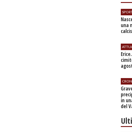
SPOR
Nasce
una 
calci
ATTU
​Erice
cimit
agos
CRON
​Grav
preci
in un
del V
Ult