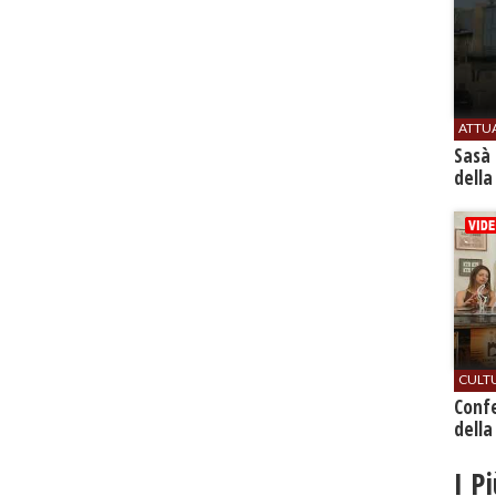
ATTU
Sasà 
della
CULT
Conf
della
I P