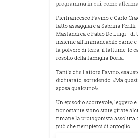
programma in cui, come afferma al
Pierfrancesco Favino e Carlo Cr
fatto assaggiare a Sabrina Ferilli
Mastandrea e Fabio De Luigi - di tu
insieme all'immancabile carne e sal
la polvere di terra, il lattume, le c
rosolio della famiglia Doria.
Tant'è che l'attore Favino, esaus
dichiarato, sorridendo: «Ma quest
sposa qualcuno!».
Un episodio scorrevole, leggero e
nonostante siano state girate alc
rimane la protagonista assoluta d
può che riempierci di orgoglio.