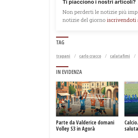
Ti piacciono i nostri articoli?
Non perderti le notizie più impo
notizie del giorno
iscrivendoti
TAG
trapani
carlo cracco
calatafimi
IN EVIDENZA
Parte da Valderice domani
Calcio
Volley S3 in Agorà
saluta