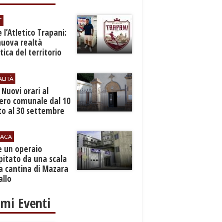
T
 l’Atletico Trapani:
nuova realtà
stica del territorio
ALITÀ
. Nuovi orari al
ero comunale dal 10
to al 30 settembre
ACA
e un operaio
pitato da una scala
a cantina di Mazara
allo
imi Eventi