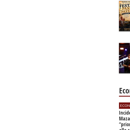
Eco
ECON
​Inci
Mazar
“prio