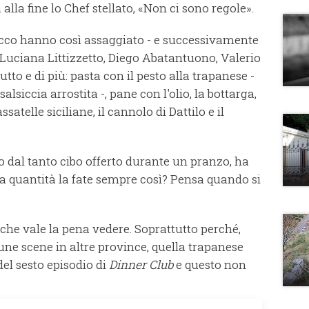
la fine lo Chef stellato, «Non ci sono regole».
acco hanno così assaggiato - e successivamente
, Luciana Littizzetto, Diego Abatantuono, Valerio
tto e di più: pasta con il pesto alla trapanese -
siccia arrostita -, pane con l'olio, la bottarga,
assatelle siciliane, il cannolo di Dattilo e il
to dal tanto cibo offerto durante un pranzo, ha
a quantità la fate sempre così? Pensa quando si
 che vale la pena vedere. Soprattutto perché,
une scene in altre province, quella trapanese
el sesto episodio di
Dinner Club
e questo non