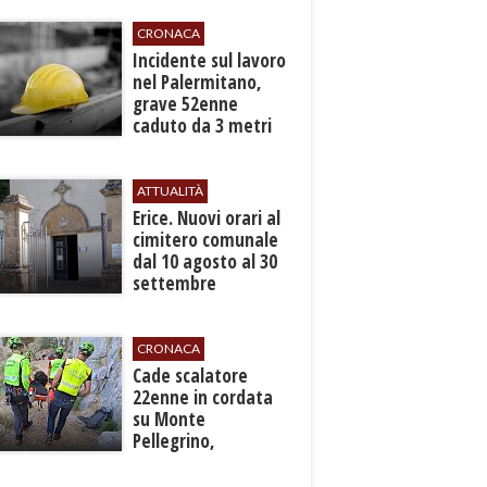
CRONACA
​Incidente sul lavoro
nel Palermitano,
grave 52enne
caduto da 3 metri
in un cantiere
ATTUALITÀ
​Erice. Nuovi orari al
cimitero comunale
dal 10 agosto al 30
settembre
CRONACA
​Cade scalatore
22enne in cordata
su Monte
Pellegrino,
recuperato con
grave ferita a una