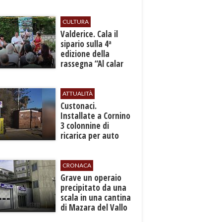
sicurezza”
CULTURA
Valderice. Cala il
sipario sulla 4ª
edizione della
rassegna “Al calar
del sole - Libri ed
autori”
ATTUALITÀ
Custonaci.
Installate a Cornino
3 colonnine di
ricarica per auto
elettriche
CRONACA
​Grave un operaio
precipitato da una
scala in una cantina
di Mazara del Vallo