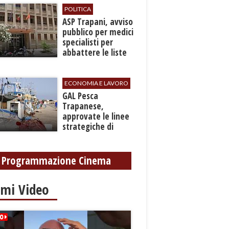
gamba
POLITICA
ASP Trapani, avviso
pubblico per medici
specialisti per
abbattere le liste
d'attesa
ECONOMIA E LAVORO
GAL Pesca
Trapanese,
approvate le linee
strategiche di
sviluppo: Stati
Generali il 24
settembre
Programmazione Cinema
imi Video