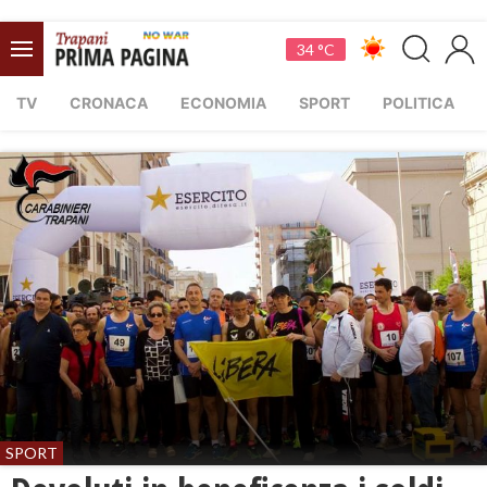
34 °C
TV
CRONACA
ECONOMIA
SPORT
POLITICA
SPORT