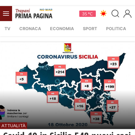
35 °C
TV
CRONACA
ECONOMIA
SPORT
POLITICA
ATTUALITÀ