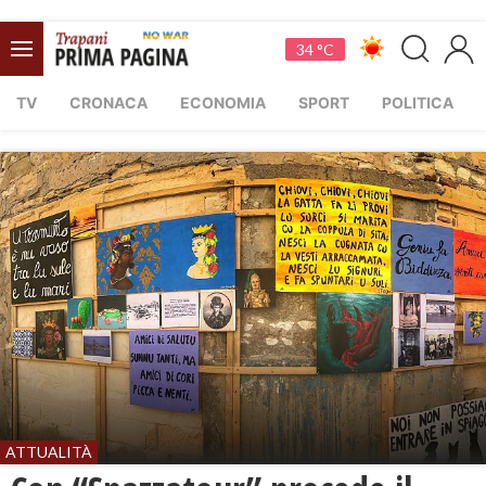
34 °C
TV
CRONACA
ECONOMIA
SPORT
POLITICA
ATTUALITÀ