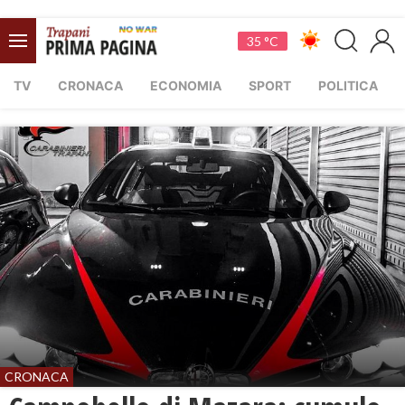
35 °C
TV
CRONACA
ECONOMIA
SPORT
POLITICA
CRONACA