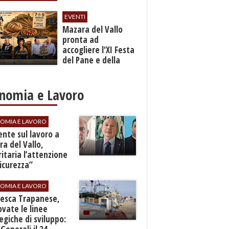
EVENTI
Mazara del Vallo
pronta ad
accogliere l'XI Festa
del Pane e della
Pasta
nomia e Lavoro
OMIA E LAVORO
dente sul lavoro a
a del Vallo,
ritaria l’attenzione
sicurezza”
OMIA E LAVORO
Pesca Trapanese,
vate le linee
egiche di sviluppo: