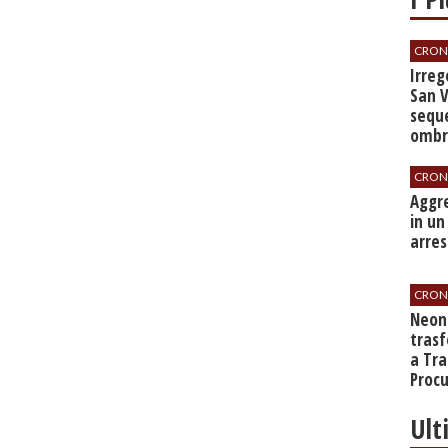
CRON
Irrego
San V
seque
ombre
CRON
​Aggr
in un
arres
CRON
​Neo
tras
a Tra
Proc
Ult