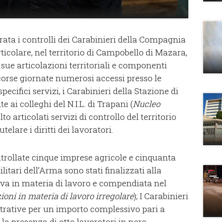
ata i controlli dei Carabinieri della Compagnia
rticolare, nel territorio di Campobello di Mazara,
 sue articolazioni territoriali e componenti
scorse giornate numerosi accessi presso le
pecifici servizi, i Carabinieri della Stazione di
ai colleghi del N.I.L. di Trapani (
Nucleo
to articolati servizi di controllo del territorio
utelare i diritti dei lavoratori.
ontrollate cinque imprese agricole e cinquanta
ilitari dell’Arma sono stati finalizzati alla
tiva in materia di lavoro e compendiata nel
ioni in materia di lavoro irregolare
);
I Carabinieri
rative per un importo complessivo pari a
la presenza di otto lavoratori in nero,