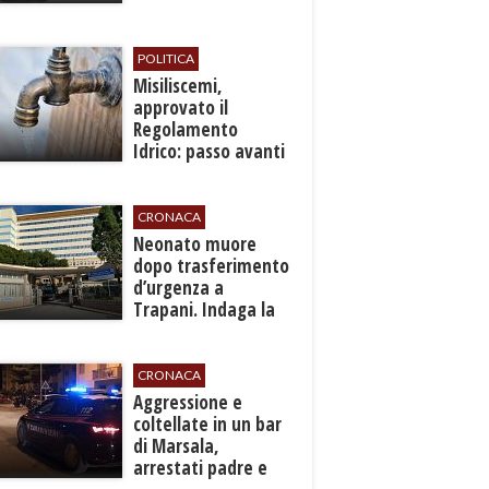
d’Assisi
POLITICA
Misiliscemi,
approvato il
Regolamento
Idrico: passo avanti
per l'autonomia e
l'efficienza del
servizio
CRONACA
​Neonato muore
dopo trasferimento
d’urgenza a
Trapani. Indaga la
Procura
CRONACA
​Aggressione e
coltellate in un bar
di Marsala,
arrestati padre e