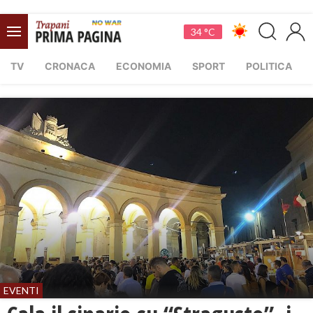
34 °C
TV
CRONACA
ECONOMIA
SPORT
POLITICA
EVENTI