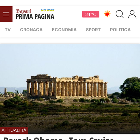
34 °C
TV
CRONACA
ECONOMIA
SPORT
POLITICA
ATTUALITÀ