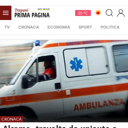
35 °C
TV
CRONACA
ECONOMIA
SPORT
POLITICA
CRONACA