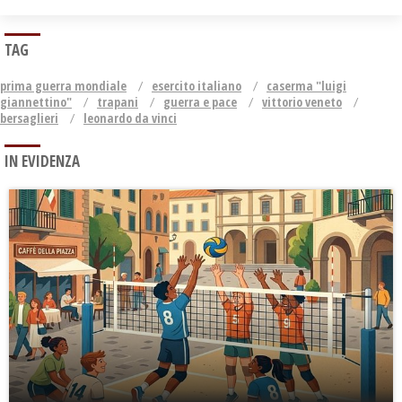
TAG
prima guerra mondiale
esercito italiano
caserma "luigi
giannettino"
trapani
guerra e pace
vittorio veneto
bersaglieri
leonardo da vinci
IN EVIDENZA